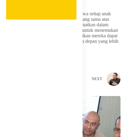
keluar dari siklus kerentanan.
Sebagai penutup, Atalia mengingatkan bahwa setiap anak
Indonesia, tanpa terkecuali, memiliki hak yang sama atas
pendidikan yang layak sebagaimana diamanatkan dalam
konstitusi. Negara harus hadir tidak hanya untuk menemukan
mereka yang tertinggal, tetapi juga memastikan mereka dapat
melangkah maju dengan martabat dan masa depan yang lebih
baik.
PREVIOUS
NEXT
Related Posts