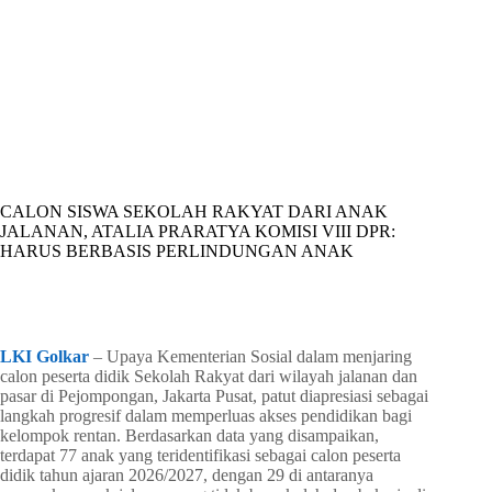
By
Shintia
On
April 29, 2026
In
Golkar Update
CALON SISWA SEKOLAH RAKYAT DARI ANAK
JALANAN, ATALIA PRARATYA KOMISI VIII DPR:
HARUS BERBASIS PERLINDUNGAN ANAK
In
Golkar Update
Read Time
2 mins
LKI Golkar
– Upaya Kementerian Sosial dalam menjaring
calon peserta didik Sekolah Rakyat dari wilayah jalanan dan
pasar di Pejompongan, Jakarta Pusat, patut diapresiasi sebagai
langkah progresif dalam memperluas akses pendidikan bagi
kelompok rentan. Berdasarkan data yang disampaikan,
terdapat 77 anak yang teridentifikasi sebagai calon peserta
didik tahun ajaran 2026/2027, dengan 29 di antaranya