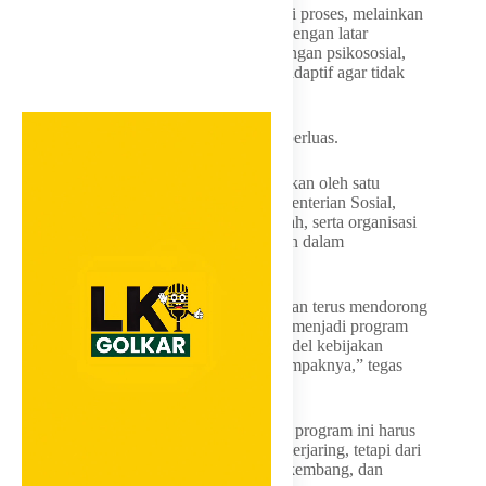
Masuk ke Sekolah Rakyat bukan akhir dari proses, melainkan
awal dari perjalanan panjang. Anak-anak dengan latar
belakang jalanan membutuhkan pendampingan psikososial,
penguatan karakter, serta kurikulum yang adaptif agar tidak
mengalami dropout kembali.
Keempat, kolaborasi lintas sektor harus diperluas.
Penanganan anak jalanan tidak bisa dilakukan oleh satu
kementerian saja. Perlu sinergi antara Kementerian Sosial,
Kementerian Pendidikan, pemerintah daerah, serta organisasi
masyarakat sipil yang memiliki pengalaman dalam
pemberdayaan anak.
“Atas nama Komisi VIII DPR RI, kami akan terus mendorong
agar program Sekolah Rakyat tidak hanya menjadi program
afirmatif jangka pendek, tetapi menjadi model kebijakan
inklusif yang berkelanjutan dan terukur dampaknya,” tegas
Atalia.
Ia juga menambahkan bahwa keberhasilan program ini harus
diukur tidak hanya dari jumlah anak yang terjaring, tetapi dari
berapa banyak yang mampu bertahan, berkembang, dan