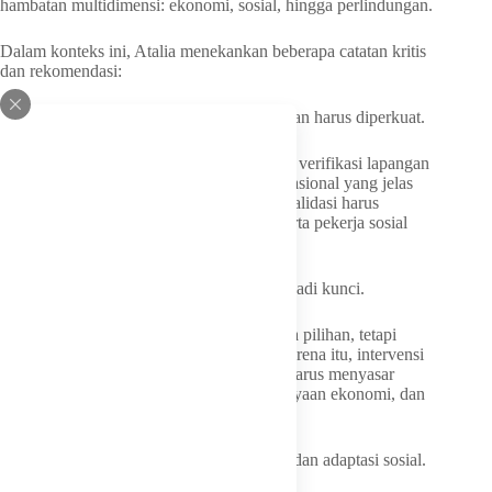
hambatan multidimensi: ekonomi, sosial, hingga perlindungan.
Dalam konteks ini, Atalia menekankan beberapa catatan kritis
dan rekomendasi:
Pertama, integrasi data dan validasi lapangan harus diperkuat.
Pendekatan kombinasi antara DTSEN dan verifikasi lapangan
sudah tepat, namun perlu ada standar operasional yang jelas
agar tidak terjadi bias atau eksklusi data. Validasi harus
melibatkan pemerintah daerah, RT/RW, serta pekerja sosial
yang memahami kondisi riil anak.
Kedua, pendekatan berbasis keluarga menjadi kunci.
Banyak anak jalanan bekerja bukan semata pilihan, tetapi
karena tekanan ekonomi keluarga. Oleh karena itu, intervensi
tidak cukup hanya pada anak, tetapi juga harus menyasar
keluarga melalui bantuan sosial, pemberdayaan ekonomi, dan
edukasi pengasuhan.
Ketiga, jaminan keberlanjutan pendidikan dan adaptasi sosial.