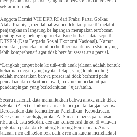
merupakan anak jalanan yang tidak bersekolah dan bekerja di
sektor informal.
Anggota Komisi VIII DPR RI dari Fraksi Partai Golkar,
Atalia Praratya, menilai bahwa pendekatan proaktif melalui
penjangkauan langsung ke lapangan merupakan terobosan
penting yang melengkapi mekanisme berbasis data seperti
DTSEN (Data Terpadu Sosial Ekonomi Nasional). Namun
demikian, pendekatan ini perlu diperkuat dengan sistem yang
lebih komprehensif agar tidak bersifat sesaat atau parsial.
“Langkah jemput bola ke titik-titik anak jalanan adalah bentuk
kehadiran negara yang nyata. Tetapi, yang lebih penting
adalah memastikan bahwa proses ini tidak berhenti pada
pendataan dan rekrutmen awal, melainkan berlanjut pada
pendampingan yang berkelanjutan,” ujar Atalia.
Secara nasional, data menunjukkan bahwa angka anak tidak
sekolah (ATS) di Indonesia masih menjadi tantangan serius.
Berdasarkan data Kementerian Pendidikan, Kebudayaan,
Riset, dan Teknologi, jumlah ATS masih mencapai ratusan
ribu anak usia sekolah, dengan konsentrasi tinggi di wilayah
perkotaan padat dan kantong-kantong kemiskinan. Anak
jalanan menjadi kelompok paling rentan karena menghadapi