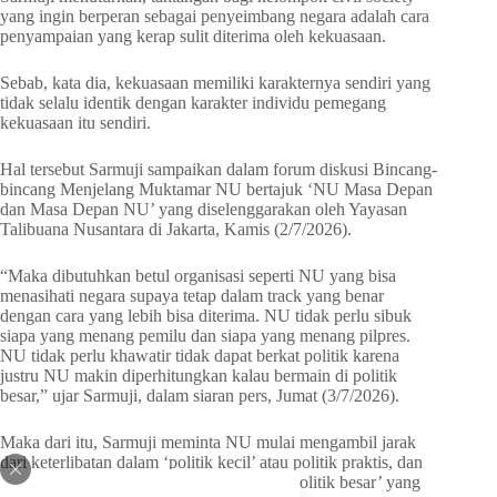
yang ingin berperan sebagai penyeimbang negara adalah cara
penyampaian yang kerap sulit diterima oleh kekuasaan.
Sebab, kata dia, kekuasaan memiliki karakternya sendiri yang
tidak selalu identik dengan karakter individu pemegang
kekuasaan itu sendiri.
Hal tersebut Sarmuji sampaikan dalam forum diskusi Bincang-
bincang Menjelang Muktamar NU bertajuk ‘NU Masa Depan
dan Masa Depan NU’ yang diselenggarakan oleh Yayasan
Talibuana Nusantara di Jakarta, Kamis (2/7/2026).
“Maka dibutuhkan betul organisasi seperti NU yang bisa
menasihati negara supaya tetap dalam track yang benar
dengan cara yang lebih bisa diterima. NU tidak perlu sibuk
siapa yang menang pemilu dan siapa yang menang pilpres.
NU tidak perlu khawatir tidak dapat berkat politik karena
justru NU makin diperhitungkan kalau bermain di politik
besar,” ujar Sarmuji, dalam siaran pers, Jumat (3/7/2026).
Maka dari itu, Sarmuji meminta NU mulai mengambil jarak
dari keterlibatan dalam ‘politik kecil’ atau politik praktis, dan
sebaliknya memperkuat perannya dalam ‘politik besar’ yang