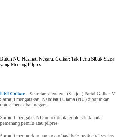
By
Shintia
On
Juli 3, 2026
In
Golkar Update
Butuh NU Nasihati Negara, Golkar: Tak Perlu Sibuk Siapa
yang Menang Pilpres
In
Golkar Update
Read Time
2 mins
LKI Golkar
– Sekretaris Jenderal (Sekjen) Partai Golkar M
Sarmuji mengatakan, Nahdlatul Ulama (NU) dibutuhkan
untuk menasihati negara.
Sarmuji mengajak NU untuk tidak terlalu sibuk pada
pemenang pemilu atau pilpres.
Sarmuji menuturkan, tantangan bagi kelompok civil society