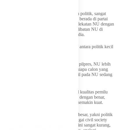
berorientasi pada kepentingan kebangsaan.
“Suka atau tidak suka, NU itu lekat dengan politik, sangat
lekat. Tetapi, sebagai orang NU yang tidak berada di partai
yang identik dengan NU, saya berharap kelekatan NU dengan
politik kecil itu dikurangi, sebaliknya keterlibatan NU di
politik besar harus makin diperkuat,” tutur dia.
Menurut Sarmuji, ada perbedaan mendasar antara politik kecil
dan politik besar.
Dia mencontohkan, jika dalam momentum pilpres, NU lebih
sibuk menjadi tim sukses dan memikirkan siapa calon yang
akan menang, itu berarti tarikan politik kecil pada NU sedang
menguat.
Sebaliknya, jika NU lebih fokus mengawal kualitas pemilu
agar suara rakyat benar-benar terefleksikan dengan benar,
maka posisi NU dalam politik besar justru semakin kuat.
“NU tentu lebih baik terlibat dalam politik besar, yakni politik
kebangsaan, dengan memosisikan diri sebagai civil society
yang bisa menasihati negara. Ini yang saat ini sangat kurang,