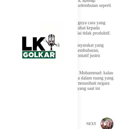
civil society yang mampu menasihati negara, apalagi
menasihati dengan cara yang adem penuh kelembutan seperti
tradisi NU,” kata Sarmuji.
Sementara itu, Sarmuji menekankan pentingnya cara yang
lembut dan halus dalam menyampaikan nasihat kepada
negara, karena pendekatan yang keras dinilai tidak produktif.
Ia menyinggung pengalaman organisasi masyarakat yang
menempuh cara keras dan berujung pada pembubaran,
sebagai pelajaran bahwa pendekatan konfrontatif justru
kontraproduktif.
“Karakter ini sudah dicontohkan oleh Nabi Muhammad: kalau
mau menasihati pemimpin maka tariklah dia dalam ruang yang
tertutup. NU punya tradisi seperti itu, bisa menasihati negara
tanpa membuat negara tersinggung. Inilah yang saat ini
kosong,” imbuh dia.
PREVIOUS
NEXT