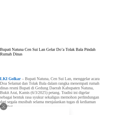
By
Shintia
On
Mei 12, 2026
In
Golkar Update
Bupati Natuna Cen Sui Lan Gelar Do’a Tolak Bala Pindah
Rumah Dinas
In
Golkar Update
Read Time
1 min
LKI Golkar
– Bupati Natuna, Cen Sui Lan, menggelar acara
Doa Selamat dan Tolak Bala dalam rangka menempati rumah
dinas resmi Bupati di Gedung Daerah Kabupaten Natuna,
Bukit Arai, Kamis (6/3/2025) petang. Tradisi ini digelar
sebagai bentuk rasa syukur sekaligus memohon perlindungan
dari segala musibah selama menjalankan tugas di kediaman
tersebut.