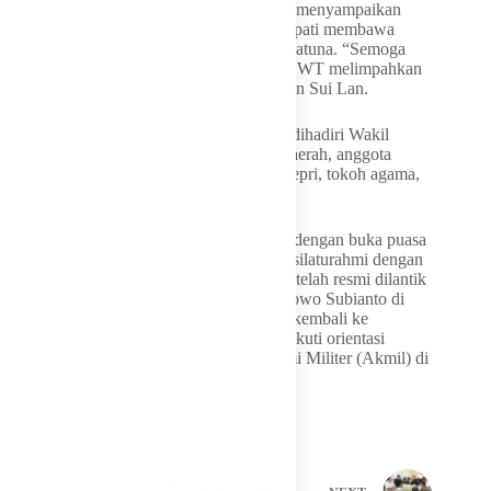
Dalam sambutan singkatnya,
Cen Sui Lan
menyampaikan
harapan agar rumah dinas yang baru ditempati membawa
keberkahan bagi dirinya dan masyarakat Natuna. “Semoga
selama bertugas dan tinggal di sini, Allah SWT melimpahkan
berkah dan perlindungan,” ucap Bupati Cen Sui Lan.
Acara yang berlangsung khidmat ini turut dihadiri Wakil
Bupati Natuna, Jarmin Sidik, Sekretaris Daerah, anggota
DPRD Kabupaten Natuna dan Provinsi Kepri, tokoh agama,
serta tokoh masyarakat.
Setelah doa bersama, kegiatan dilanjutkan dengan buka puasa
bersama sebagai bentuk kebersamaan dan silaturahmi dengan
para tamu undangan. Sebagai informasi, setelah resmi dilantik
sebagai Bupati Natuna oleh Presiden Prabowo Subianto di
Istana Negara, Cen Si Lan tidak langsung kembali ke
Kabupaten Natuna. Namun ia harus mengikuti orientasi
kepala daerah (reatreat) di Markas Akademi Militer (Akmil) di
Magelang, Jawa Tengah.