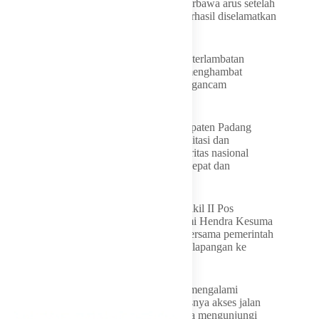
Warga tersebut, lanjutnya sempat hanyut terbawa arus setelah
kehilangan pegangan sebelum akhirnya berhasil diselamatkan
oleh masyarakat sekitar.
“Peristiwa ini menjadi pengingat bahwa keterlambatan
pembangunan infrastruktur bukan hanya menghambat
aktivitas masyarakat, tetapi juga dapat mengancam
keselamatan jiwa,” ujarnya.
Oleh karena itu, kata dia Pemerintah Kabupaten Padang
Pariaman berharap sejumlah usulan rehabilitasi dan
rekonstruksi dapat masuk dalam skala prioritas nasional
sehingga proses pemulihan berjalan lebih cepat dan
menyeluruh.
Kunjungan Satgas PRR yang dipimpin Wakil II Pos
Komando Satgas PRR Kolonel Inf. Tamimi Hendra Kesuma
tersebut diawali dengan rapat koordinasi bersama pemerintah
daerah dan dilanjutkan dengan peninjauan lapangan ke
sejumlah titik terdampak bencana.
Tim meninjau kawasan Asam Pulau yang mengalami
kerusakan akibat aliran sungai dan terputusnya akses jalan
menuju PLTA Singkarak. Rombongan juga mengunjungi