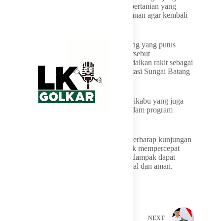
Tanah Taban untuk melihat kondisi lahan pertanian yang
terdampak banjir dan memerlukan penanganan agar kembali
produktif.
Selain itu, tim meninjau Jembatan Anduriang yang putus
akibat bencana. Kerusakan infrastruktur tersebut
mengakibatkan masyarakat masih mengandalkan rakit sebagai
sarana penyeberangan darurat untuk melintasi Sungai Batang
Anai.
Peninjauan lapangan ditutup di Jembatan Sikabu yang juga
menjadi salah satu infrastruktur prioritas dalam program
rehabilitasi pascabencana.
Pemerintah Kabupaten Padang Pariaman berharap kunjungan
Satgas PRR menjadi langkah konkret untuk mempercepat
pemulihan daerah sehingga masyarakat terdampak dapat
kembali menjalankan aktivitas secara normal dan aman.
PREVIOUS
NEXT