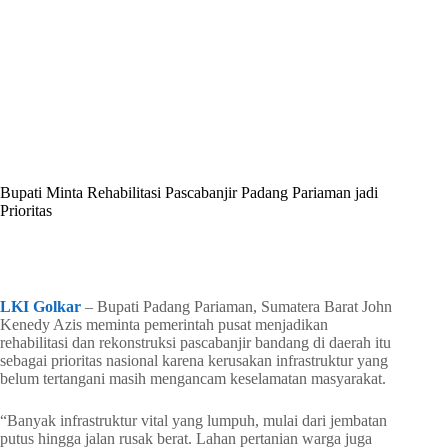
By
Shintia
On
Juni 13, 2026
In
Golkar Update
Bupati Minta Rehabilitasi Pascabanjir Padang Pariaman jadi
Prioritas
In
Golkar Update
Read Time
2 mins
LKI Golkar
– Bupati Padang Pariaman, Sumatera Barat John
Kenedy Azis meminta pemerintah pusat menjadikan
rehabilitasi dan rekonstruksi pascabanjir bandang di daerah itu
sebagai prioritas nasional karena kerusakan infrastruktur yang
belum tertangani masih mengancam keselamatan masyarakat.
“Banyak infrastruktur vital yang lumpuh, mulai dari jembatan
putus hingga jalan rusak berat. Lahan pertanian warga juga