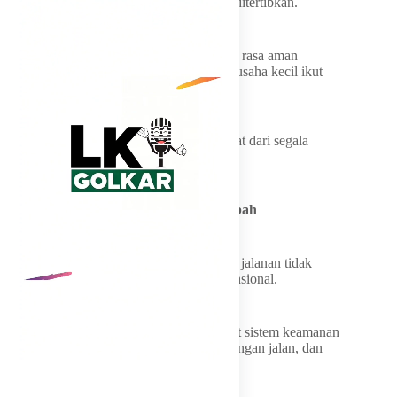
penguasaan wilayah tertentu harus segera ditertibkan.
Ia menilai jika praktik seperti itu dibiarkan, rasa aman
masyarakat akan terus menurun dan iklim usaha kecil ikut
terganggu.
“Negara harus hadir melindungi masyarakat dari segala
bentuk intimidasi dan kekerasan,” ujarnya.
CCTV dan Lampu Jalan Harus Ditambah
Menurut Sarmuji, penanganan kriminalitas jalanan tidak
cukup hanya mengandalkan patroli konvensional.
Ia meminta pemerintah daerah memperkuat sistem keamanan
publik melalui pemasangan CCTV, penerangan jalan, dan
pengawasan lingkungan yang lebih aktif.