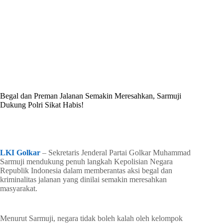
By
Shintia
On
Mei 16, 2026
In
Golkar Update
Begal dan Preman Jalanan Semakin Meresahkan, Sarmuji
Dukung Polri Sikat Habis!
In
Golkar Update
Read Time
2 mins
LKI Golkar
– Sekretaris Jenderal Partai Golkar Muhammad
Sarmuji mendukung penuh langkah Kepolisian Negara
Republik Indonesia dalam memberantas aksi begal dan
kriminalitas jalanan yang dinilai semakin meresahkan
masyarakat.
Menurut Sarmuji, negara tidak boleh kalah oleh kelompok