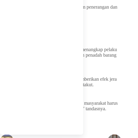
“Banyak kasus begal terjadi di lokasi minim penerangan dan
pengawasan,” katanya.
Penadah Harus Ikut Diburu
Sarmuji juga meminta aparat tidak hanya menangkap pelaku
lapangan, tetapi turut membongkar jaringan penadah barang
hasil kejahatan.
Menurutnya, penegakan hukum harus memberikan efek jera
agar ruang publik tidak terus dikuasai rasa takut.
“Pelaku kriminal jalanan yang meresahkan masyarakat harus
ditindak tegas sesuai hukum yang berlaku,” tandasnya.