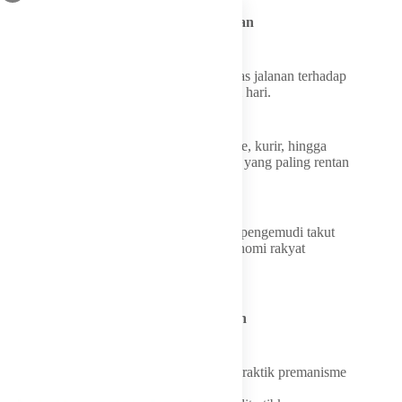
UMKM dan Pekerja Malam Jadi Korban
Sarmuji juga menyoroti dampak kriminalitas jalanan terhadap
masyarakat kecil yang bekerja pada malam hari.
Pedagang kaki lima, pengemudi ojek online, kurir, hingga
pelaku UMKM disebut menjadi kelompok yang paling rentan
terdampak aksi begal dan premanisme.
“Pedagang jadi takut buka sampai malam, pengemudi takut
melintas di jalur tertentu, dan aktivitas ekonomi rakyat
akhirnya ikut terganggu,” katanya.
Premanisme Jangan Dibiarkan Tumbuh
Selain begal, Sarmuji juga mengingatkan praktik premanisme
berkedok pungutan liar, intimidasi, hingga