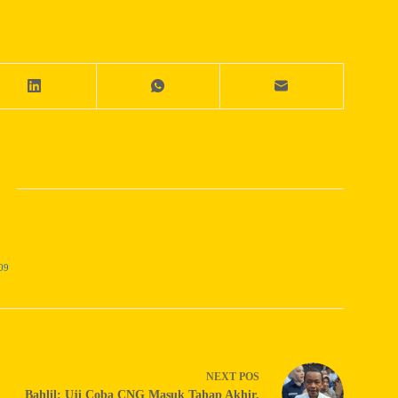
09
NEXT
POS
Bahlil: Uji Coba CNG Masuk Tahap Akhir,