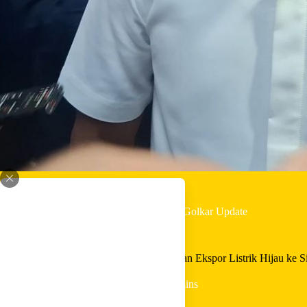
By
Shintia
On
Juli 7, 2026
In
Golkar Update
Bahlil Ungkap Penetapan Harga Jadi Alasan Ekspor Listrik Hijau ke 
In
Golkar Update
Read Time
2 mins