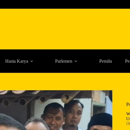
Hasta Karya
Parlemen
Pemilu
Pe
P
W
U
D