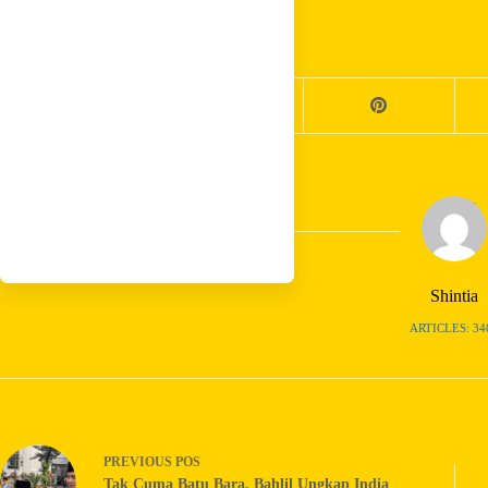
Share your love
Shintia
ARTICLES: 34
PREVIOUS
POS
Tak Cuma Batu Bara, Bahlil Ungkap India