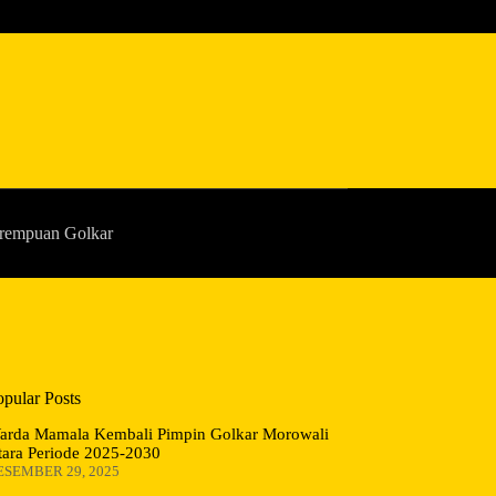
rempuan Golkar
opular Posts
arda Mamala Kembali Pimpin Golkar Morowali
tara Periode 2025-2030
ESEMBER 29, 2025