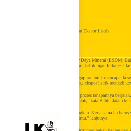
Home
Golkar Update
Bahlil Ungkap Penetapan Harga Jadi Alasan Ekspor Listrik
Hijau ke Singapura Belum Jalan
LKI Golkar
– Menteri Energi dan Sumber Daya Mineral (ESDM) Bahl
kendala utama yang membuat rencana ekspor listrik hijau Indonesia ke 
Pemerintah masih bernegosiasi dengan Singapura untuk mencapai kese
Sesuai regulasi di Indonesia, penetapan harga ekspor listrik menjadi 
“Terkait dengan harga listrik ke Singapura, proses tahapannya berjalan,
memang menempatkan harga itu di pemerintah,” kata Bahlil dalam kete
“Kita ingin ada win-win, saling menguntungkan. Kerja sama itu harus s
dan saya pikir sebentar lagi akan ada titik temu,” lanjutnya.
Bahlil menjelaskan, pembahasan ekspor listrik merupakan bagian dari k