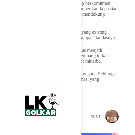
Ia juga menegaskan bahwa pemerintah tetap berkomitmen
menjaga iklim investasi yang sehat dan memberikan kepastian
hukum bagi dunia usaha, khususnya untuk mendukung
program hilirisasi nasional.
“Bagi teman-teman pelaku usaha tambang yang existing
sekarang itu tidak ada perubahan aturan apa-apa,” tandasnya.
Menurut Bahlil, penegasan tersebut sekaligus menjadi
jawaban atas berbagai spekulasi yang berkembang terkait
kemungkinan perubahan kebijakan di sektor minerba.
“Saya pikir ini sebagai informasi resmi dari negara. Sehingga
tidak ada lagi perdebatan-perdebatan informasi yang
menyesatkan,” pungkasnya.
PREVIOUS
NEXT
Related Posts