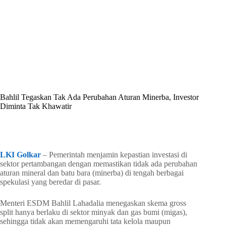
By
Shintia
On
Juni 8, 2026
In
Golkar Update
Bahlil Tegaskan Tak Ada Perubahan Aturan Minerba, Investor
Diminta Tak Khawatir
In
Golkar Update
Read Time
1 min
LKI Golkar
– Pemerintah menjamin kepastian investasi di
sektor pertambangan dengan memastikan tidak ada perubahan
aturan mineral dan batu bara (minerba) di tengah berbagai
spekulasi yang beredar di pasar.
Menteri ESDM Bahlil Lahadalia menegaskan skema gross
split hanya berlaku di sektor minyak dan gas bumi (migas),
sehingga tidak akan memengaruhi tata kelola maupun