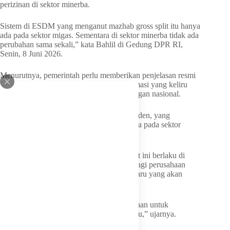
perizinan di sektor minerba.
Sistem di ESDM yang menganut mazhab gross split itu hanya
ada pada sektor migas. Sementara di sektor minerba tidak ada
perubahan sama sekali,” kata Bahlil di Gedung DPR RI,
Senin, 8 Juni 2026.
Menurutnya, pemerintah perlu memberikan penjelasan resmi
agar pelaku usaha tidak terpengaruh informasi yang keliru
mengenai arah kebijakan sektor pertambangan nasional.
“Atas dasar aturan dan arahan Bapak Presiden, yang
menganut perhitungan gross split hanya ada pada sektor
migas, minyak dan gas,” tegasnya.
Bahlil memastikan seluruh aturan yang saat ini berlaku di
sektor minerba tetap dipertahankan, baik bagi perusahaan
yang sudah beroperasi maupun investasi baru yang akan
masuk.
“Aturan yang sudah ada, tidak ada perubahan untuk
selamanya. Itu tugas saya untuk menjaga itu,” ujarnya.