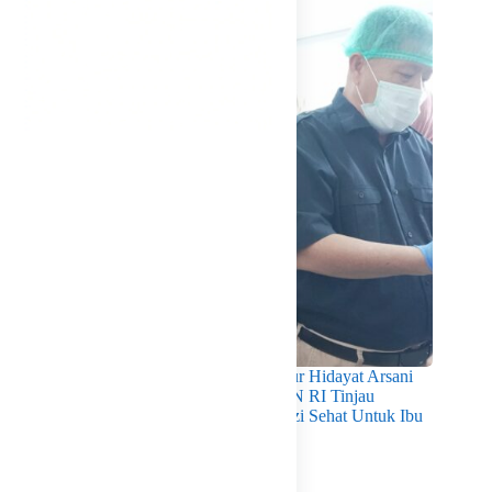
Pastikan Kualitas Gizi Terpenuhi, Gubernur Hidayat Arsani
Dampingi Mendukbangga/Kepala BKKBN RI Tinjau
Layanan Program MBG 3B Wujudkan Gizi Sehat Untuk Ibu
Dan Anak di Babel
Agustus 7, 2026