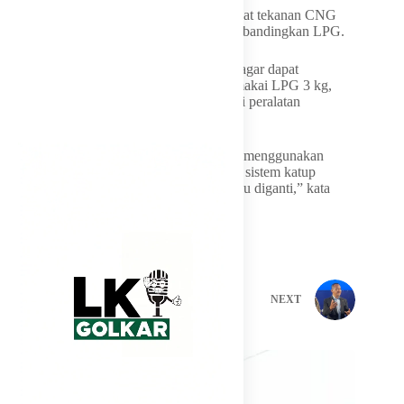
Teknologi tersebut dinilai penting mengingat tekanan CNG
mencapai 200–250 bar, jauh lebih tinggi dibandingkan LPG.
Selain itu, desain tabung juga disesuaikan agar dapat
digunakan pada kompor yang saat ini memakai LPG 3 kg,
sehingga masyarakat tidak perlu mengganti peralatan
memasaknya.
“Untuk masyarakat penerima subsidi tetap menggunakan
tabung 3 kg. Saat ini kami sedang menguji sistem katup
pengamannya. Nanti kompornya tidak perlu diganti,” kata
Bahlil.
PREVIOUS
NEXT
Related Posts