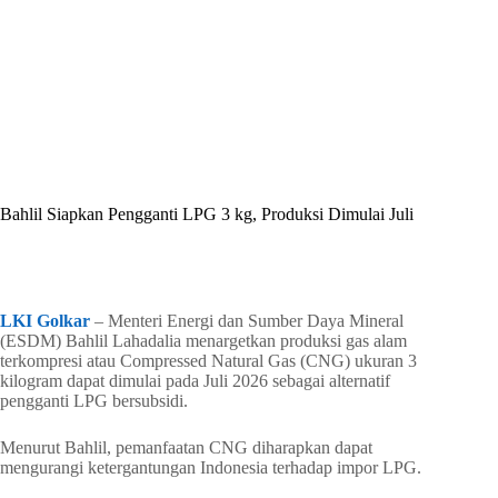
By
Shintia
On
Juni 28, 2026
In
Golkar Update
Bahlil Siapkan Pengganti LPG 3 kg, Produksi Dimulai Juli
In
Golkar Update
Read Time
1 min
LKI Golkar
– Menteri Energi dan Sumber Daya Mineral
(ESDM) Bahlil Lahadalia menargetkan produksi gas alam
terkompresi atau Compressed Natural Gas (CNG) ukuran 3
kilogram dapat dimulai pada Juli 2026 sebagai alternatif
pengganti LPG bersubsidi.
Menurut Bahlil, pemanfaatan CNG diharapkan dapat
mengurangi ketergantungan Indonesia terhadap impor LPG.