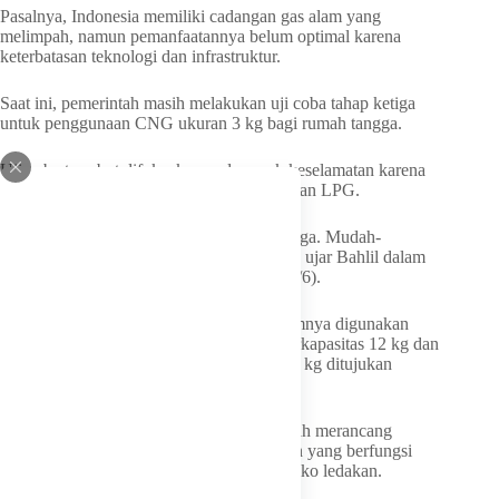
Pasalnya, Indonesia memiliki cadangan gas alam yang
melimpah, namun pemanfaatannya belum optimal karena
keterbatasan teknologi dan infrastruktur.
Saat ini, pemerintah masih melakukan uji coba tahap ketiga
untuk penggunaan CNG ukuran 3 kg bagi rumah tangga.
Uji coba tersebut difokuskan pada aspek keselamatan karena
tekanan CNG jauh lebih tinggi dibandingkan LPG.
“Kami sekarang sedang uji coba tahap ketiga. Mudah-
mudahan pada Juli sudah bisa diproduksi,” ujar Bahlil dalam
acara Energy Forum di Jakarta, Kamis (25/6).
Bahlil menjelaskan, selama ini CNG umumnya digunakan
untuk kebutuhan industri dalam tabung berkapasitas 12 kg dan
50 kg. Sementara pengembangan tabung 3 kg ditujukan
khusus untuk kebutuhan rumah tangga.
Untuk meningkatkan keamanan, pemerintah merancang
tabung CNG 3 kg dengan katup pengaman yang berfungsi
mengatur aliran gas dan meminimalkan risiko ledakan.