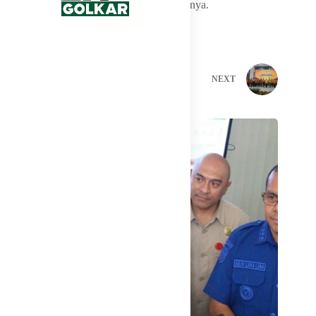
Nanti baru kami akan sampaikan,” ungkapnya.
PREVIOUS
NEXT
Related Posts