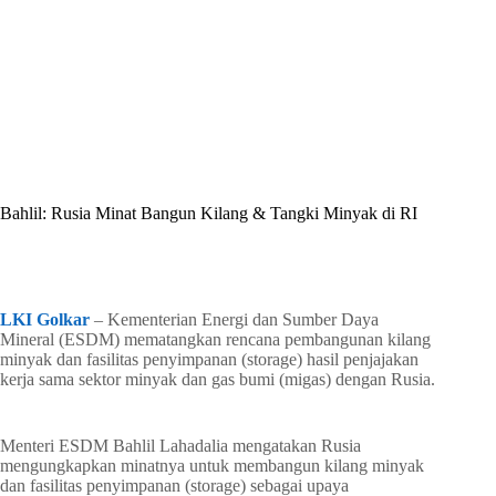
By
Shintia
On
April 18, 2026
In
Golkar Update
Bahlil: Rusia Minat Bangun Kilang & Tangki Minyak di RI
In
Golkar Update
Read Time
2 mins
LKI Golkar
– Kementerian Energi dan Sumber Daya
Mineral (ESDM) mematangkan rencana pembangunan kilang
minyak dan fasilitas penyimpanan (storage) hasil penjajakan
kerja sama sektor minyak dan gas bumi (migas) dengan Rusia.
Menteri ESDM Bahlil Lahadalia mengatakan Rusia
mengungkapkan minatnya untuk membangun kilang minyak
dan fasilitas penyimpanan (storage) sebagai upaya