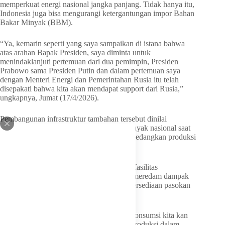
memperkuat energi nasional jangka panjang. Tidak hanya itu,
Indonesia juga bisa mengurangi ketergantungan impor Bahan
Bakar Minyak (BBM).
“Ya, kemarin seperti yang saya sampaikan di istana bahwa
atas arahan Bapak Presiden, saya diminta untuk
menindaklanjuti pertemuan dari dua pemimpin, Presiden
Prabowo sama Presiden Putin dan dalam pertemuan saya
dengan Menteri Energi dan Pemerintahan Rusia itu telah
disepakati bahwa kita akan mendapat support dari Rusia,”
ungkapnya, Jumat (17/4/2026).
Pembangunan infrastruktur tambahan tersebut dinilai
mendesak mengingat tingkat konsumsi minyak nasional saat
ini mencapai 1,6 juta barel per hari (bph), sedangkan produksi
domestik hanya berkisar 600 ribu bph.
Melalui penambahan kapasitas kilang dan fasilitas
penyimpanan, pemerintah berharap dapat meredam dampak
volatilitas pasar energi global terhadap ketersediaan pasokan
dalam negeri.
“Sekarang bensin itu kita impor, totalnya konsumsi kita kan
hampir 39-40 juta kilo liter (kl). Dari situ produksi dalam