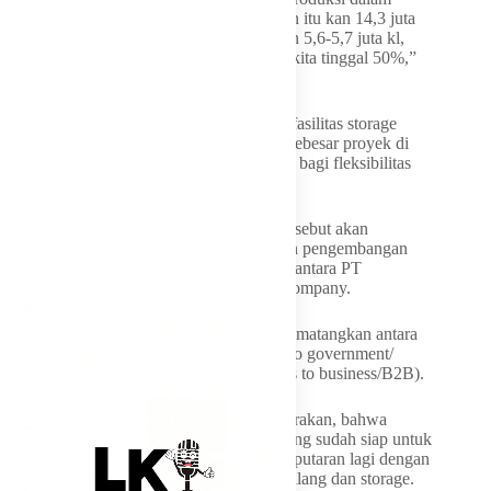
negeri kita sebelum ada RDMP Balikpapan itu kan 14,3 juta
kl. Penambahan RDMP Balikpapan itu kan 5,6-5,7 juta kl,
jadi hampir 20 juta kilo liter, berarti impor kita tinggal 50%,”
tambahnya.
Adapun, skala kapasitas untuk kilang dan fasilitas storage
yang tengah dijajaki saat ini disebut tidak sebesar proyek di
Tuban, namun tetap memiliki peran krusial bagi fleksibilitas
pasokan nasional.
Kendati demikian, rencana proyek baru tersebut akan
menggunakan skema yang berbeda dengan pengembangan
Kilang Tuban yang merupakan kolaborasi antara PT
Pertamina (Persero) dengan Rosneft Oil Company.
Opsi skema yang akan digunakan masih dimatangkan antara
mekanisme antarpemerintah (government to government/
G2G) maupun antarpelaku usaha (business to business/B2B).
“Itu salah satu poin yang kemarin kita bicarakan, bahwa
memang ada beberapa investasi mereka yang sudah siap untuk
masuk, tetapi finalisasinya tunggu ada 1-2 putaran lagi dengan
kami, khusus untuk menyangkut dengan kilang dan storage.