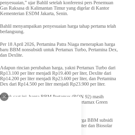
penyesuaian,” ujar Bahlil setelah konferensi pers Penemuan
Gas Raksasa di Kalimantan Timur yang digelar di Kantor
Kementerian ESDM Jakarta, Senin.
Bahlil menyampaikan penyesuaian harga tahap pertama telah
berlangsung.
Per 18 April 2026, Pertamina Patra Niaga menerapkan harga
baru BBM nonsubsidi untuk Pertamax Turbo, Pertamina Dex,
dan Dexlite.
Adapun rincian perubahan harga, yakni Pertamax Turbo dari
Rp13.100 per liter menjadi Rp19.400 per liter, Dexlite dari
Rp14.200 per liter menjadi Rp23.600 per liter, dan Pertamina
Dex dari Rp14.500 per liter menjadi Rp23.900 per liter.
Untuk saat ini, harga BBM Pertamax (RON 92) masih
dipertahankan di Rp12.300 per liter dan Pertamax Green
Rp12.900 per liter.
Pertamina juga masih mempertahankan harga BBM subsidi
jenis Pertalite yang sebesar Rp10.000 per liter dan Biosolar
sebesar Rp6.800 per liter.