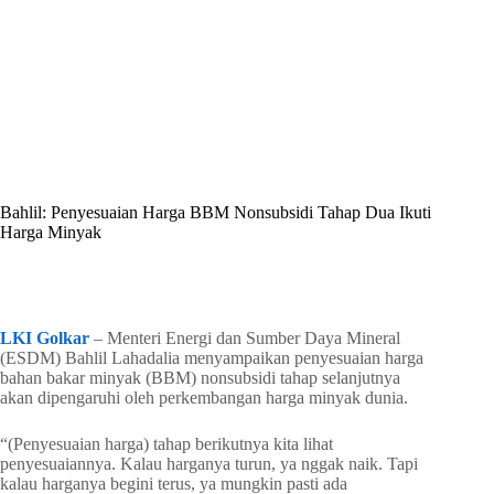
By
Shintia
On
April 21, 2026
In
Golkar Update
Bahlil: Penyesuaian Harga BBM Nonsubsidi Tahap Dua Ikuti
Harga Minyak
In
Golkar Update
Read Time
2 mins
LKI Golkar
– Menteri Energi dan Sumber Daya Mineral
(ESDM) Bahlil Lahadalia menyampaikan penyesuaian harga
bahan bakar minyak (BBM) nonsubsidi tahap selanjutnya
akan dipengaruhi oleh perkembangan harga minyak dunia.
“(Penyesuaian harga) tahap berikutnya kita lihat
penyesuaiannya. Kalau harganya turun, ya nggak naik. Tapi
kalau harganya begini terus, ya mungkin pasti ada