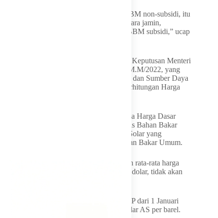
“Saya katakan bahwa kalau yang untuk BBM non-subsidi, itu
ada penyesuaian harga. Kan yang bisa negara jamin,
pemerintah bisa menjamin itu kan adalah BBM subsidi,” ucap
Bahlil.
Penyesuaian harga tersebut selaras dengan Keputusan Menteri
(Kepmen) ESDM No. 245.K/MG.01/MEM.M/2022, yang
mengacu kepada Peraturan Menteri Energi dan Sumber Daya
Mineral Nomor 11 Tahun 2022 tentang Perhitungan Harga
Jual Eceran Bahan Bakar Minyak.
Kepmen tersebut mengatur tentang Formula Harga Dasar
Dalam Perhitungan Harga Jual Eceran Jenis Bahan Bakar
Minyak Umum Jenis Bensin dan Minyak Solar yang
Disalurkan Melalui Stasiun Pengisian Bahan Bakar Umum.
“Kalau harga BBM subsidi, sampai dengan rata-rata harga
ICP (harga minyak mentah Indonesia) 100 dolar, tidak akan
naik,” kata Bahlil.
Ia memaparkan bahwa saat ini, rata-rata ICP dari 1 Januari
sampai 20 April kurang lebih sekitar 76 dolar AS per barel.