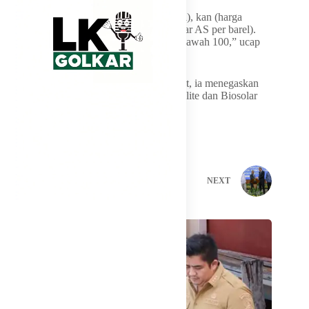
“Kalau kemarin kan 77 (dolar AS per barel), kan (harga
minyak) pernah naik sampai 105–106 (dolar AS per barel).
Sekarang kan sudah turun kan? Sudah di bawah 100,” ucap
Bahlil.
Oleh karena itu, dalam kesempatan tersebut, ia menegaskan
bahwa harga BBM bersubsidi seperti Pertalite dan Biosolar
tidak akan naik hingga akhir tahun 2026.
PREVIOUS
NEXT
Related Posts