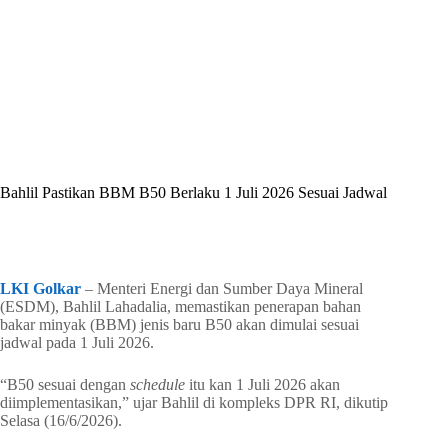
By
Shintia
On
Juli 2, 2026
In
Golkar Update
Bahlil Pastikan BBM B50 Berlaku 1 Juli 2026 Sesuai Jadwal
In
Golkar Update
Read Time
1 min
LKI Golkar
– Menteri Energi dan Sumber Daya Mineral
(ESDM), Bahlil Lahadalia, memastikan penerapan bahan
bakar minyak (BBM) jenis baru B50 akan dimulai sesuai
jadwal pada 1 Juli 2026.
“B50 sesuai dengan
schedule
itu kan 1 Juli 2026 akan
diimplementasikan,” ujar Bahlil di kompleks DPR RI, dikutip
Selasa (16/6/2026).