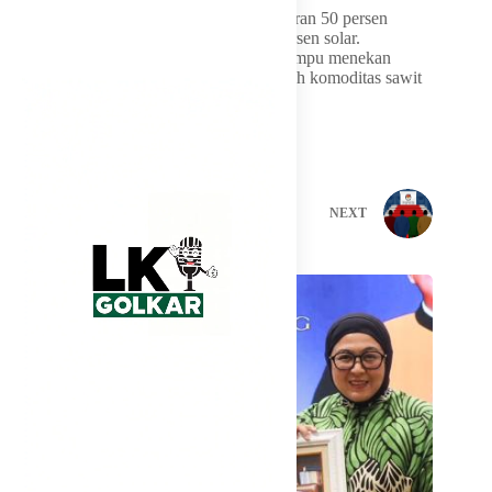
Sebagai informasi, B50 merupakan campuran 50 persen
biodiesel berbasis minyak sawit dan 50 persen solar.
Penerapan kebijakan ini diproyeksikan mampu menekan
impor BBM dan meningkatkan nilai tambah komoditas sawit
dalam negeri.
PREVIOUS
NEXT
Related Posts