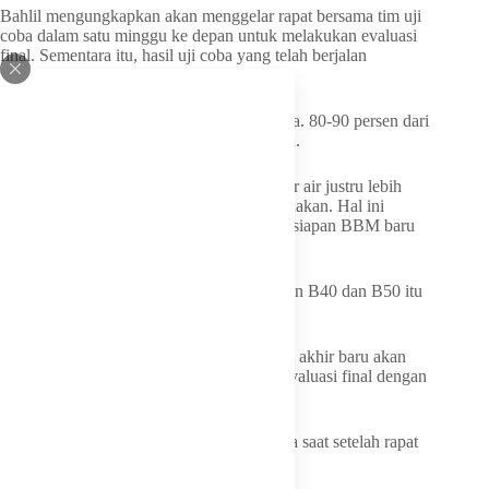
Bahlil mengungkapkan akan menggelar rapat bersama tim uji
coba dalam satu minggu ke depan untuk melakukan evaluasi
final. Sementara itu, hasil uji coba yang telah berjalan
menunjukkan performa yang positif.
“Sekarang kan kita uji coba terus semuanya. 80-90 persen dari
hasil uji coba, alhamdulillah baik,” katanya.
Menurut Bahlil, kualitas B50 dari sisi kadar air justru lebih
baik dibandingkan B40 yang saat ini digunakan. Hal ini
menjadi salah satu indikator positif bagi kesiapan BBM baru
tersebut.
“Bahkan kadar airnya dibandingkan dengan B40 dan B50 itu
lebih baik di B50,” ucapnya.
Namun demikian, Bahlil menegaskan hasil akhir baru akan
disampaikan kepada publik setelah rapat evaluasi final dengan
tim uji coba selesai digelar.
“Hasil akhirnya akan kami sampaikan pada saat setelah rapat
evaluasi final,” ujarnya.