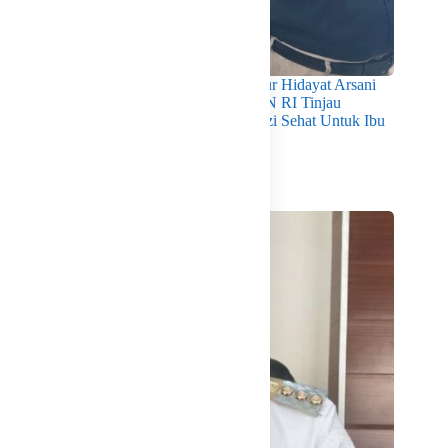
Pastikan Kualitas Gizi Terpenuhi, Gubernur Hidayat Arsani
Dampingi Mendukbangga/Kepala BKKBN RI Tinjau
Layanan Program MBG 3B Wujudkan Gizi Sehat Untuk Ibu
Dan Anak di Babel
Agustus 7, 2026