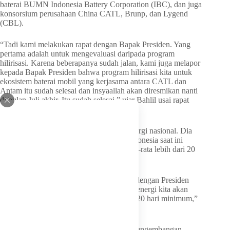
baterai BUMN Indonesia Battery Corporation (IBC), dan juga
konsorsium perusahaan China CATL, Brunp, dan Lygend
(CBL).
“Tadi kami melakukan rapat dengan Bapak Presiden. Yang
pertama adalah untuk mengevaluasi daripada program
hilirisasi. Karena beberapanya sudah jalan, kami juga melapor
kepada Bapak Presiden bahwa program hilirisasi kita untuk
ekosistem baterai mobil yang kerjasama antara CATL dan
Antam itu sudah selesai dan insyaallah akan diresmikan nanti
di bulan Juli akhir. Itu sudah selesai,” ujar Bahlil usai rapat
dengan Prabowo, Senin (22/6/2026).
Bahlil juga melaporkan soal ketahanan energi nasional. Dia
menyebutkan tingkat ketahanan energi Indonesia saat ini
berada di atas standar minimum, yakni rata-rata lebih dari 20
hari.
“Yang kedua, kami juga melakukan rapat dengan Presiden
untuk membahas tentang energi kita. Dan energi kita akan
bisa ketahanan energi kita rata-rata di atas 20 hari minimum,”
kata Bahlil.
Sebelumnya, Bahlil mengungkap pabrik pengembangan