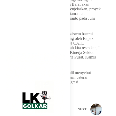
ekosistem baterai listrik di Karawang, Jawa Barat akan
diresmikan pada Semester I 2026. Bahlil menjelaskan, proyek
ini telah dimulai dengan peletakan batu pertama atau
grounbreaking oleh Presiden Prabowo Subianto pada Juni
2025.
“Hilirisasi khusus untuk hilirisasi nikel, ekosistem baterai
mobil yang tahun kemarin di groundbreaking oleh Bapak
Presiden Prabowo di Karawang yang punya CATL
direncanakan pada semester 1 2026 itu sudah kita resmikan,”
kata Bahlil dalam konferensi pers Capaian Kinerja Sektor
ESDM 2025 di Kementerian ESDM, Jakarta Pusat, Kamis
(8/1/2026).
Dengan beroperasinya pabrik tersebut, Bahlil menyebut
Indonesia akan memiliki dua pabrik ekosistem baterai
kendaraan listrik berbasis nikel yang terintegrasi.
PREVIOUS
NEXT