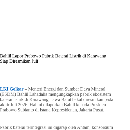
By
Shintia
On
Juni 23, 2026
In
Golkar Update
Bahlil Lapor Prabowo Pabrik Baterai Listrik di Karawang
Siap Diresmikan Juli
In
Golkar Update
Read Time
1 min
LKI Golkar
– Menteri Energi dan Sumber Daya Mineral
(ESDM) Bahlil Lahadalia mengungkapkan pabrik ekosistem
baterai listrik di Karawang, Jawa Barat bakal diresmikan pada
akhir Juli 2026. Hal ini dilaporkan Bahlil kepada Presiden
Prabowo Subianto di Istana Kepresidenan, Jakarta Pusat.
Pabrik baterai terintegrasi ini digarap oleh Antam, konsorsium