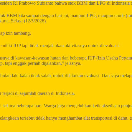
esiden RI Prabowo Subianto bahwa stok BBM dan LPG di Indonesia d
ntuk BBM kita sampai dengan hari ini, maupun LPG, maupun crude (mi
karta, Selasa (12/5/2026).
ap izin tambang.
liki IUP tapi tidak menjalankan aktivitasnya untuk dievaluasi.
susnya di kawasan-kawasan hutan dan beberapa IUP (Izin Usaha Pertam
, tapi enggak pernah dijalankan,” jelasnya.
a bulan lalu kalau tidak salah, untuk dilakukan evaluasi. Dan saya m
erjadi di sejumlah daerah di Indonesia.
 selama beberapa hari. Warga juga mengeluhkan ketidaksediaan penjua
angkaan tersebut tidak hanya menghambat alat transportasi di darat, 