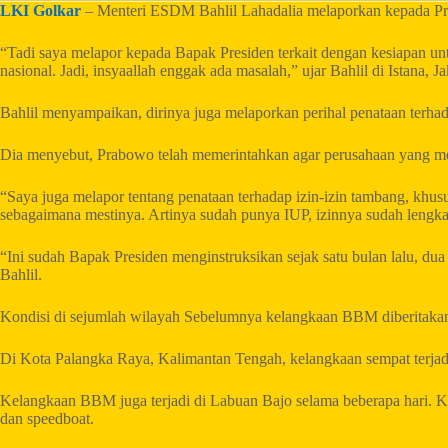
LKI Golkar
– Menteri ESDM Bahlil Lahadalia melaporkan kepada Pr
“Tadi saya melapor kepada Bapak Presiden terkait dengan kesiapan u
nasional. Jadi, insyaallah enggak ada masalah,” ujar Bahlil di Istana, Ja
Bahlil menyampaikan, dirinya juga melaporkan perihal penataan terhad
Dia menyebut, Prabowo telah memerintahkan agar perusahaan yang memi
“Saya juga melapor tentang penataan terhadap izin-izin tambang, khu
sebagaimana mestinya. Artinya sudah punya IUP, izinnya sudah lengkap
“Ini sudah Bapak Presiden menginstruksikan sejak satu bulan lalu, du
Bahlil.
Kondisi di sejumlah wilayah Sebelumnya kelangkaan BBM diberitakan t
Di Kota Palangka Raya, Kalimantan Tengah, kelangkaan sempat terjadi
Kelangkaan BBM juga terjadi di Labuan Bajo selama beberapa hari. Kel
dan speedboat.