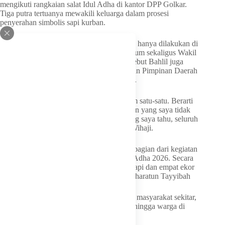
mengikuti rangkaian salat Idul Adha di kantor DPP Golkar.
Tiga putra tertuanya mewakili keluarga dalam prosesi
penyerahan simbolis sapi kurban.
Penyaluran hewan kurban dari Bahlil tidak hanya dilakukan di
tingkat pusat. Pelaksana Harian Ketua Umum sekaligus Wakil
Ketua Umum Partai Golkar, Wihaji, menyebut Bahlil juga
mengirimkan sapi kurban ke seluruh Dewan Pimpinan Daerah
(DPD) tingkat I Partai Golkar di Indonesia.
“Ketum sendiri seluruh DPD 1 beliau kirim satu-satu. Berarti
38 plus yang di DPP dan tempat-tempat lain yang saya tidak
bisa sebutkan saya enggak hafal. Tapi, yang saya tahu, seluruh
DPD 1 dikirim oleh Ketua Umum,” kata Wihaji.
Distribusi hewan kurban tersebut menjadi bagian dari kegiatan
sosial Partai Golkar pada momentum Idul Adha 2026. Secara
total, Partai Golkar menyalurkan 47 ekor sapi dan empat ekor
kambing untuk dikurbankan di Masjid Syaharatun Tayyibah
Daging kurban nantinya dibagikan kepada masyarakat sekitar,
organisasi masyarakat (ormas), pesantren, hingga warga di
kawasan pinggiran Jakarta Utara.