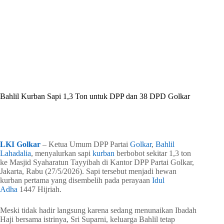
By
Shintia
On
Mei 28, 2026
In
Golkar Update
Bahlil Kurban Sapi 1,3 Ton untuk DPP dan 38 DPD Golkar
In
Golkar Update
Read Time
1 min
LKI Golkar
– Ketua Umum DPP Partai
Golkar
,
Bahlil
Lahadalia
, menyalurkan sapi
kurban
berbobot sekitar 1,3 ton
ke Masjid Syaharatun Tayyibah di Kantor DPP Partai Golkar,
Jakarta, Rabu (27/5/2026). Sapi tersebut menjadi hewan
kurban pertama yang disembelih pada perayaan
Idul
Adha
1447 Hijriah.
Meski tidak hadir langsung karena sedang menunaikan Ibadah
Haji bersama istrinya, Sri Suparni, keluarga Bahlil tetap