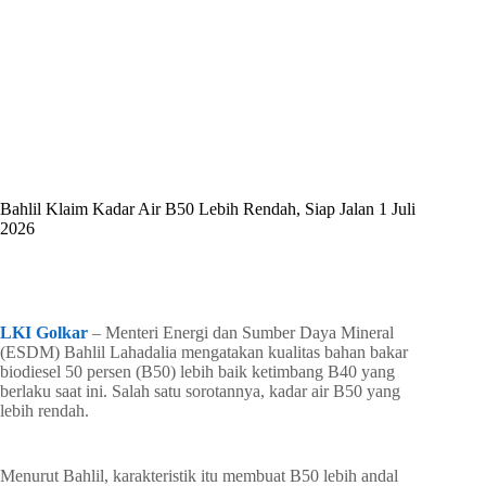
By
Shintia
On
Juni 10, 2026
In
Golkar Update
Bahlil Klaim Kadar Air B50 Lebih Rendah, Siap Jalan 1 Juli
2026
In
Golkar Update
Read Time
3 mins
LKI Golkar
– Menteri Energi dan Sumber Daya Mineral
(ESDM) Bahlil Lahadalia mengatakan kualitas bahan bakar
biodiesel 50 persen (B50) lebih baik ketimbang B40 yang
berlaku saat ini. Salah satu sorotannya, kadar air B50 yang
lebih rendah.
Menurut Bahlil, karakteristik itu membuat B50 lebih andal