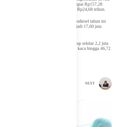
hingga Desember 2026 diperkirakan mencapai Rp157,28
triliun, dengan tambahan nilai CPO sekitar Rp24,68 triliun.
Seiring transisi dari B40 ke B50, alokasi biodiesel tahun ini
pun dinaikkan dari 15,64 juta kiloliter menjadi 17,60 juta
kiloliter hingga akhir tahun.
Implementasi B50 juga ditargetkan menyerap sekitar 2,2 juta
tenaga kerja dan menekan emisi gas rumah kaca hingga 46,72
juta ton CO2 sepanjang 2026.
PREVIOUS
NEXT
Related Posts