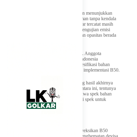
atas 3,5 ton 40.000 km.
Hingga April 2026, hasil sementara uji jalan menunjukkan
penggunaan B50 pada kendaraan diesel aman tanpa kendala
berarti. Kondisi mesin dan filter bahan bakar tercatat masih
dalam batas standar pabrikan, sedangkan pengujian emisi
mencatat kadar karbon monoksida (CO) dan opasitas berada
di bawah ambang batas.
Hasil ini disambut positif kalangan industri. Anggota
Gabungan Industri Kendaraan Bermotor Indonesia
(GAIKINDO) Abdul Rochim berharap spesifikasi bahan
bakar yang sedang diuji bisa dipakai untuk implementasi B50.
“Jadi kalau kami dari Gaikindo memandang hasil akhirnya
bisa bertahan seperti ini, seperti hasil sementara ini, tentunya
kami sangat senang dan kami berharap bahwa spek bahan
bakar yang digunakan untuk uji ini menjadi spek untuk
implementasi B50,” ujar Rochim.
Hemat devisa ratusan triliun
Di luar urusan teknis, pemerintah memproyeksikan B50
membawa dampak ekonomi yang besar. Penghematan devisa