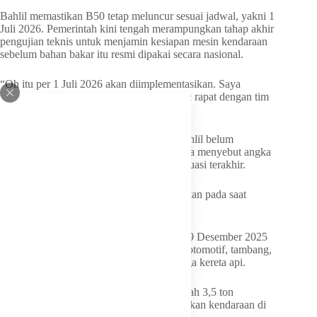
Bahlil memastikan B50 tetap meluncur sesuai jadwal, yakni 1
Juli 2026. Pemerintah kini tengah merampungkan tahap akhir
pengujian teknis untuk menjamin kesiapan mesin kendaraan
sebelum bahan bakar itu resmi dipakai secara nasional.
“Oh itu per 1 Juli 2026 akan diimplementasikan. Saya
mungkin satu minggu lagi akan melakukan rapat dengan tim
uji coba,” katanya.
Meski hasil sementara terbilang positif, Bahlil belum
membuka seluruh rincian evaluasi teknis. Ia menyebut angka
final baru akan diumumkan usai rapat evaluasi terakhir.
“Namun hasil akhirnya akan kami sampaikan pada saat
setelah rapat evaluasi final,” ujarnya.
Uji coba B50 sendiri sudah berjalan sejak 9 Desember 2025
secara serentak di enam sektor, mulai dari otomotif, tambang,
alat pertanian, kelautan, pembangkit, hingga kereta api.
Khusus sektor otomotif, kendaraan di bawah 3,5 ton
ditargetkan menempuh 50.000 km, sedangkan kendaraan di