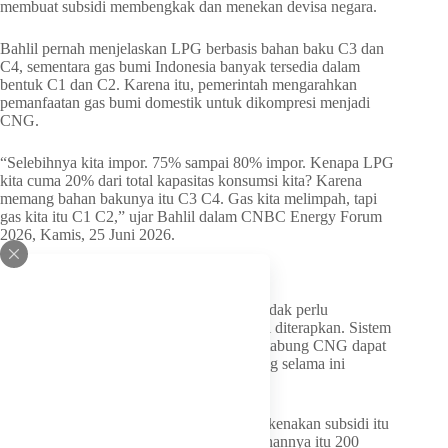
membuat subsidi membengkak dan menekan devisa negara.
Bahlil pernah menjelaskan LPG berbasis bahan baku C3 dan
C4, sementara gas bumi Indonesia banyak tersedia dalam
bentuk C1 dan C2. Karena itu, pemerintah mengarahkan
pemanfaatan gas bumi domestik untuk dikompresi menjadi
CNG.
“Selebihnya kita impor. 75% sampai 80% impor. Kenapa LPG
kita cuma 20% dari total kapasitas konsumsi kita? Karena
memang bahan bakunya itu C3 C4. Gas kita melimpah, tapi
gas kita itu C1 C2,” ujar Bahlil dalam CNBC Energy Forum
2026, Kamis, 25 Juni 2026.
Kompor Disebut Tidak Perlu Diganti
Pemerintah juga menyatakan masyarakat tidak perlu
mengganti kompor ketika CNG 3 kg mulai diterapkan. Sistem
yang diuji memakai katup atau valve agar tabung CNG dapat
digunakan pada kompor rumah tangga yang selama ini
memakai LPG.
“Cuma untuk rakyat kita di bawah yang dikenakan subsidi itu
adalah harus pakai tabung yang 3 kg, tekanannya itu 200