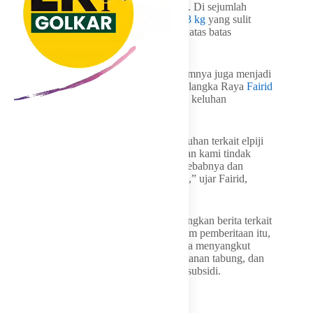
menjawab keresahan masyarakat di daerah. Di sejumlah
wilayah, warga masih mengeluhkan
LPG 3 kg
yang sulit
didapat dan harga eceran yang bergerak di atas batas
kewajaran.
Di Palangka Raya, isu LPG subsidi sebelumnya juga menjadi
perhatian pemerintah daerah. Wali Kota Palangka Raya
Fairid
Naparin
menyatakan akan menindaklanjuti keluhan
masyarakat terkait elpiji langka dan mahal.
“Kalau memang nanti ada laporan atau keluhan terkait elpiji
yang langka dan harganya mahal, tentu akan kami tindak
lanjuti. Nanti saya akan mencari tahu penyebabnya dan
bagaimana kondisi sebenarnya di lapangan,” ujar Fairid,
Selasa, 23 Juni 2026 lalu.
Cyrustimes sebelumnya juga telah menayangkan berita terkait
persiapan CNG pengganti LPG 3 kg. Dalam pemberitaan itu,
isu transisi energi rumah tangga tidak hanya menyangkut
harga, tetapi juga kesiapan distribusi, keamanan tabung, dan
akses masyarakat kecil terhadap energi bersubsidi.
Harga Murah Belum Cukup