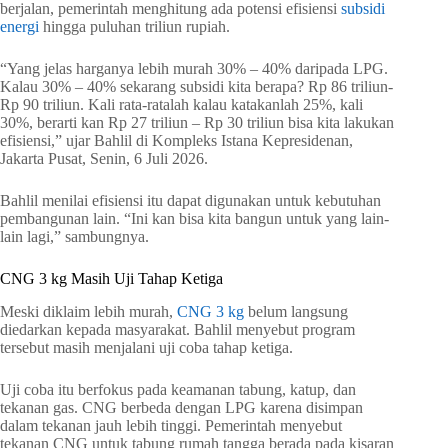
berjalan, pemerintah menghitung ada potensi efisiensi
subsidi
energi
hingga puluhan triliun rupiah.
“Yang jelas harganya lebih murah 30% – 40% daripada LPG.
Kalau 30% – 40% sekarang subsidi kita berapa? Rp 86 triliun-
Rp 90 triliun. Kali rata-ratalah kalau katakanlah 25%, kali
30%, berarti kan Rp 27 triliun – Rp 30 triliun bisa kita lakukan
efisiensi,” ujar Bahlil di Kompleks Istana Kepresidenan,
Jakarta Pusat, Senin, 6 Juli 2026.
Bahlil menilai efisiensi itu dapat digunakan untuk kebutuhan
pembangunan lain. “Ini kan bisa kita bangun untuk yang lain-
lain lagi,” sambungnya.
CNG 3 kg Masih Uji Tahap Ketiga
Meski diklaim lebih murah,
CNG 3 kg
belum langsung
diedarkan kepada masyarakat. Bahlil menyebut program
tersebut masih menjalani uji coba tahap ketiga.
Uji coba itu berfokus pada keamanan tabung, katup, dan
tekanan gas. CNG berbeda dengan LPG karena disimpan
dalam tekanan jauh lebih tinggi. Pemerintah menyebut
tekanan CNG untuk tabung rumah tangga berada pada kisaran