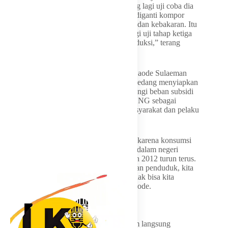
sampai 250 bar. Nah, ini yang kita sekarang lagi uji coba dia
pakai valve. Nanti kompornya tidak perlu diganti kompor
langsung, dan itu bisa menahan peledakan dan kebakaran. Itu
sudah sekarang lagi diuji. Sekarang kita lagi uji tahap ketiga
mudah-mudahan bulan Juli sudah bisa produksi,” terang
Bahlil.
Direktur Jenderal Minyak dan Gas Bumi Laode Sulaeman
sebelumnya juga menyatakan pemerintah sedang menyiapkan
roadmap konversi ke CNG untuk mengurangi beban subsidi
LPG. Pemerintah memandang CNG dan LNG sebagai
alternatif energi yang lebih murah bagi masyarakat dan pelaku
usaha.
Laode menyebut konversi perlu dilakukan karena konsumsi
LPG terus meningkat, sementara produksi dalam negeri
cenderung menurun. “LPG kita sejak tahun 2012 turun terus.
Dalam bertahun-tahun, dengan pertumbuhan penduduk, kita
akan terus menambah impor LPG kalau tidak bisa kita
konversikan ke sumber yang lain,” kata Laode.
Daerah Masih Hadapi Kelangkaan
Klaim harga CNG yang lebih murah belum langsung