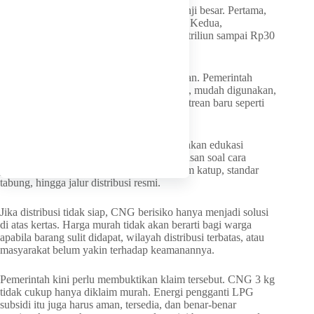
Rencana CNG 3 kg kini membawa dua janji besar. Pertama,
harga yang diklaim lebih murah dari LPG. Kedua,
penghematan subsidi negara hingga Rp27 triliun sampai Rp30
triliun.
Namun, janji itu tetap perlu diuji di lapangan. Pemerintah
harus memastikan CNG benar-benar aman, mudah digunakan,
tersedia merata, dan tidak menimbulkan antrean baru seperti
persoalan LPG 3 kg
Transisi dari LPG ke CNG juga membutuhkan edukasi
publik. Masyarakat perlu mendapat penjelasan soal cara
penggunaan, perbedaan karakter gas, sistem katup, standar
tabung, hingga jalur distribusi resmi.
Jika distribusi tidak siap, CNG berisiko hanya menjadi solusi
di atas kertas. Harga murah tidak akan berarti bagi warga
apabila barang sulit didapat, wilayah distribusi terbatas, atau
masyarakat belum yakin terhadap keamanannya.
Pemerintah kini perlu membuktikan klaim tersebut. CNG 3 kg
tidak cukup hanya diklaim murah. Energi pengganti LPG
subsidi itu juga harus aman, tersedia, dan benar-benar