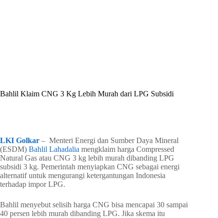
By
Shintia
On
Juli 9, 2026
In
Golkar Update
Bahlil Klaim CNG 3 Kg Lebih Murah dari LPG Subsidi
In
Golkar Update
Read Time
5 mins
LKI Golkar
– Menteri Energi dan Sumber Daya Mineral
(ESDM)
Bahlil Lahadalia
mengklaim harga Compressed
Natural Gas atau CNG 3 kg lebih murah dibanding LPG
subsidi 3 kg. Pemerintah menyiapkan CNG sebagai energi
alternatif untuk mengurangi ketergantungan Indonesia
terhadap impor LPG.
Bahlil menyebut selisih harga CNG bisa mencapai 30 sampai
40 persen lebih murah dibanding LPG. Jika skema itu