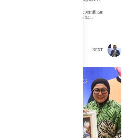
“MoU ini juga memastikan penambahan kepemilikan
Indonesia di PTFI sebesar 12 persen pada 2041.”
PREVIOUS
NEXT
Related Posts