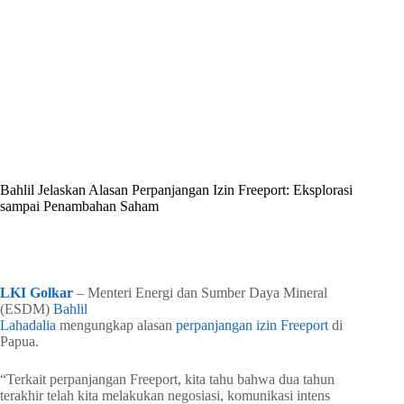
By
Shintia
On
Februari 23, 2026
In
Golkar Update
Bahlil Jelaskan Alasan Perpanjangan Izin Freeport: Eksplorasi
sampai Penambahan Saham
In
Golkar Update
Read Time
2 mins
LKI Golkar
– Menteri Energi dan Sumber Daya Mineral
(ESDM)
Bahlil
Lahadalia
mengungkap alasan
perpanjangan
izin
Freeport
di
Papua.
“Terkait perpanjangan Freeport, kita tahu bahwa dua tahun
terakhir telah kita melakukan negosiasi, komunikasi intens