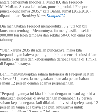
antara pemerintah Indonesia, Mind ID, dan Freeport-
McMoRan. Secara kebetulan, puncak produksi Freeport itu
puncak-puncaknya 2035,” kata Bahlil, Jumat (20/2/2026),
dipantau dari
Breaking News
KompasTV
.
Dia mengatakan Freeport memproduksi 3,2 juta ton biji
konsentrat tembaga. Menurutnya, itu menghasilkan sekitar
900.000 ton lebih tembaga dan sekitar 50-60 ton emas per
tahunnya.
“Oleh karena 2035 itu adalah puncaknya, maka kita
berpandangan bahwa penting untuk kita mencari solusi dalam
rangka eksistensi dan keberlanjutan daripada usaha di Timika,
di Papua,” katanya.
Bahlil mengungkapkan saham Indonesia di Freeport saat ini
sebesar 51 persen. Ia mengatakan akan ada penambahan
saham 12 persen dengan adanya perpanjangan.
“Perpanjangannya ini kita lakukan dengan maksud agar bisa
dilakukan eksplorasi di awal dengan menambah 12 persen
saham kepada negara. Jadi dilakukan divestasi (pelepasan). 12
persen ini tanpa ada biaya apa pun, khususnya untuk
pengambilalihan 12 persen,” jelasnya.