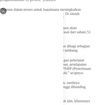
“Namun dalam proses untuk bagaimana meningkatkan
eksplorasi pasti di situ membutuhkan biaya. Di situlah
ditanggung renteng (ditanggung bersama).”
Oleh karena itu, kata Bahlil, pada 2041 negara akan
mendapatkan saham sebesar 63 persen, berasal dari saham 51
persen ditambah 12 persen.
Ia menyebut penambahan 12 persen itu akan dibagi sebagian
kepada pemerintah daerah Papua penghasil tambang.
“Dengan demikian, maka penciptaan lapangan pekerjaan
dapat bertambah, yang eksisten tetap bertahan, pendapatan
negara juga bertambah. Begitupun royalti PNBP (Penerimaan
Negara Bukan Pajak) dan pendapatan daerah,” ucapnya.
Bahlil mengatakan dengan perpanjangan itu, nantinya
diharapkan pendapatan negara jauh lebih tinggi dibanding
sekarang.
“Termasuk dalamnya royalti dan pajak-pajak lain, khususnya