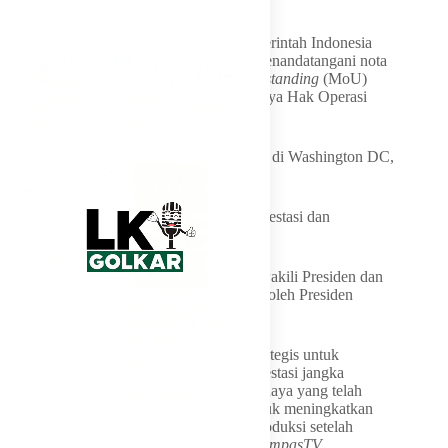
emas,” ujarnya.
Diberitakan
KompasTV
sebelumnya, pemerintah Indonesia
dan
PT
Freeport
Indonesia (PTFI) telah menandatangani nota
kesepahaman atau
memorandum of understanding
(MoU)
untuk perpanjangan masa pakai sumber daya Hak Operasi
PTFI di distrik mineral Grasberg, Papua.
Penandatanganan MoU tersebut dilakukan di Washington DC,
Rabu (18/2/2026).
Pemerintah Indonesia diwakili Menteri Investasi dan
Hilirisasi/Kepala BKPM Rosan Roeslani.
Sedangkan Freeport-Mcmoran (FCX), diwakili Presiden dan
CEO Kathleen Quirk, serta PTFI diwakili oleh Presiden
Direktur Tony Wenas.
“Kesepahaman ini merupakan langkah strategis untuk
memastikan keberlanjutan operasi dan investasi jangka
panjang dengan mengoptimalkan sumber daya yang telah
teridentifikasi melalui eksplorasi detail untuk meningkatkan
cadangan dan menjaga kesinambungan produksi setelah
2041,” bunyi pernyataan yang diterima
KompasTV
.