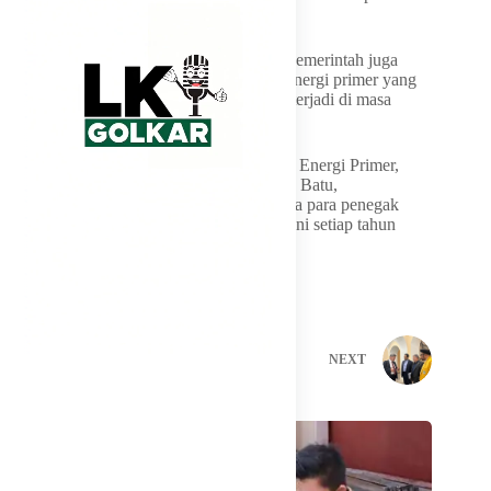
memenuhi kebutuhan dalam negeri.
Atas arahan Presiden Prabowo Subianto, pemerintah juga
berupaya memastikan persoalan pasokan energi primer yang
berdampak pada kelistrikan tidak kembali terjadi di masa
mendatang.
“Ke depan kita membentuk tim pengadaan Energi Primer,
melibatkan BPKP, Inspektor Jenderal PLN Batu,
pengadaannya harus transparan. Saya minta para penegak
hukum awasi supaya jangan kelakuan begini setiap tahun
muncul terus,” ujarnya.
PREVIOUS
NEXT
Related Posts