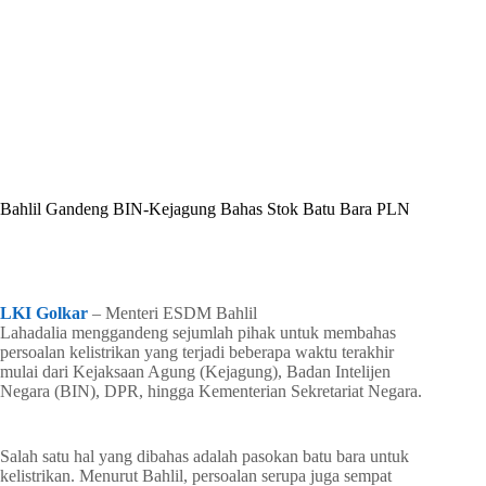
By
Shintia
On
Juni 27, 2026
In
Golkar Update
Bahlil Gandeng BIN-Kejagung Bahas Stok Batu Bara PLN
In
Golkar Update
Read Time
2 mins
LKI Golkar
– Menteri ESDM Bahlil
Lahadalia menggandeng sejumlah pihak untuk membahas
persoalan kelistrikan yang terjadi beberapa waktu terakhir
mulai dari Kejaksaan Agung (Kejagung), Badan Intelijen
Negara (BIN), DPR, hingga Kementerian Sekretariat Negara.
Salah satu hal yang dibahas adalah pasokan batu bara untuk
kelistrikan. Menurut Bahlil, persoalan serupa juga sempat