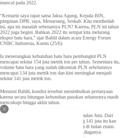
muncul pada 2022.
“Kemarin saya rapat sama Jaksa Agung, Kepala BIN,
pimpinan DPR, saya, Mensesneg, Seskab. Kita membedah
ini, apa ini masalah sebenarnya PLN? Karena, PLN ini tahun
2022 juga begini. Bahkan 2022 itu sempat kita melarang
ekspor batu bara,” ujar Bahlil dalam acara Energy Forum
CNBC Indonesia, Kamis (25/6).
Ia menerangkan kebutuhan batu bara pembangkit PLN
mencapai sekitar 154 juta metrik ton per tahun. Sementara itu,
volume batu bara yang sudah dikontrak PLN sebelumnya
mencapai 134 juta metrik ton dan kini meningkat menjadi
sekitar 141 juta metrik ton.
Menurut Bahlil, kondisi tersebut menimbulkan pertanyaan
karena secara hitungan kebutuhan pasokan seharusnya masih
mencukupi hingga akhir tahun.
“Artinya ini dari 1 Januari sampai dengan bulan Juni. Dari
(kebutuhan batu bara) 154 juta (ton) kurang 141 juta itu kan
berarti tinggal 13 juta. Masa batu bara habis di bulan enam.
Jujur-jujur aja nih berarti kan ada sesuatu,” duganya.