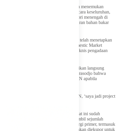
Setelah dilakukan pemeriksaan, pemerintah menemukan
persoalan bukan pada volume batu bara secara keseluruhan,
melainkan pada ketersediaan batu bara kalori menengah di
atas 5.000 yang dibutuhkan sebagai campuran bahan bakar
pembangkit.
Bahlil menegaskan pemerintah sebenarnya telah menetapkan
kewajiban pasokan dalam negeri atau Domestic Market
Obligation (DMO). Namun pelaksanaan teknis pengadaan
berada di tangan perusahaan pemasok.
Karena itu, ia mengaku sampai menyampaikan langsung
kepada Direktur Utama PLN Darmawan Prasodjo bahwa
dirinya akan menjadi ‘project manager’ PLN apabila
persoalan serupa terus berulang.
“Saya sudah ngomong sama Pak Dirut PLN, ‘saya jadi project
manager kau kalau begini’,” imbuhnya.
Ia memastikan kondisi sistem kelistrikan saat ini sudah
kembali normal setelah pemerintah mengambil sejumlah
langkah untuk mengamankan pasokan energi primer, termasuk
menahan sebagian batu bara yang semula akan diekspor untuk