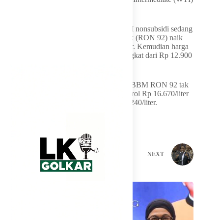
di posisi US$ 70,11 per barel.
Sejak beberapa pekan terakhir, harga BBM nonsubsidi sedang
tinggi-tingginya. Misalnya, harga Pertamax (RON 92) naik
dari Rp 12.300 menjadi Rp 16.250 per liter. Kemudian harga
Pertamax Green 95 (RON 95) juga meningkat dari Rp 12.900
menjadi Rp 17.000 per liter.
Sementara untuk SPBU swasta, kenaikan BBM RON 92 tak
terlalu beda jauh. Sekarang BP 92 dibanderol Rp 16.670/liter
dan VIVO Revvo 95 yang tembus Rp 17.240/liter.
PREVIOUS
NEXT
Related Posts