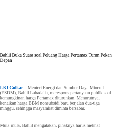
By
Shintia
On
Juni 30, 2026
In
Golkar Update
Bahlil Buka Suara soal Peluang Harga Pertamax Turun Pekan
Depan
In
Golkar Update
Read Time
1 min
LKI Golkar
– Menteri Energi dan Sumber Daya Mineral
(ESDM), Bahlil Lahadalia, merespons pertanyaan publik soal
kemungkinan harga Pertamax diturunkan. Menurutnya,
kenaikan harga BBM nonsubsidi baru berjalan dua-tiga
minggu, sehingga masyarakat diminta bersabar.
Mula-mula, Bahlil mengatakan, pihaknya harus melihat