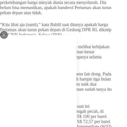
perkembangan harga minyak dunia secara menyeluruh. Dia
belum bisa memastikan, apakah banderol Pertamax akan turun
pekan depan atau tidak.
“Kita lihat aja (nanti),” kata Bahlil saat ditanya apakah harga
Pertamax akan turun pekan depan di Gedung DPR RI, dikutip
dari CNN Indonesia, Selasa (30/6).
Ia juga meminta publik bersikap adil dalam melihat kebijakan
harga BBM nonsubsidi. Sebab, sebelum benar-benar
dinaikkan, pemerintah sempat menahan harganya selama
berbulan-bulan.
“Teman-teman media, teman-teman juga harus fair dong. Pada
saat harga minyak lagi naik, dua bulan lebih hampir tiga bulan
kan nggak kita naikkan, masa baru naik baru naik dua
minggu, hampir tiga minggu ya? Teman-teman sudah tanya itu
(penurunan harga),” kata dia.
Harga minyak dunia memang cukup stabil saat ini
dibandingkan saat awal perang di Timur Tengah pecah, di
mana harganya ketika itu sempat tembus US$ 100 per barel.
Kini harga minyak mentah Brent tercatat US$ 72,57 per barel.
Sementara itu, minyak mentah West Texas Intermediate (WTI)