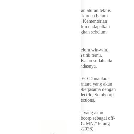
Hingga saat ini, pihaknya belum menerbitkan aturan teknis
mengenai mekanisme jual beli secara detail karena belum
adanya titik temu mengenai nilai komersial. Kementerian
ESDM masih melakukan pendalaman untuk mendapatkan
kesepakatan harga yang dinilai menguntungkan sebelum
meresmikan tata cara perdagangannya.
“Harganya belum, harganya belum deal. Belum win-win.
Justru saya kan bilang, harganya belum ada titik temu,
makanya belum ada kesepakatan di harga. Kalau sudah ada
harganya baru saya buat aturannya, ya,” tandasnya.
Menteri Investasi dan Hilirisasi sekaligus CEO Danantara
Rosan P Roeslani menyatakan bahwa Danantara yang akan
bertindak sebagai pelaku ekspor tersebut bekerjasama dengan
perusahaan asal Singapura yakni Keppel Electric, Sembcorp
Industries dan Singapore Energy Interconnections.
“Kita sebagai perusahaan dari Indonesianya yang akan
(mengembangkan listrik). Keppel dan Sembcorp sebagai off-
taker-nya ya. Ya, karena mereka kan juga BUMN,” terang
Rosan ditemui di Istana Negara, Senin (6/7/2026).