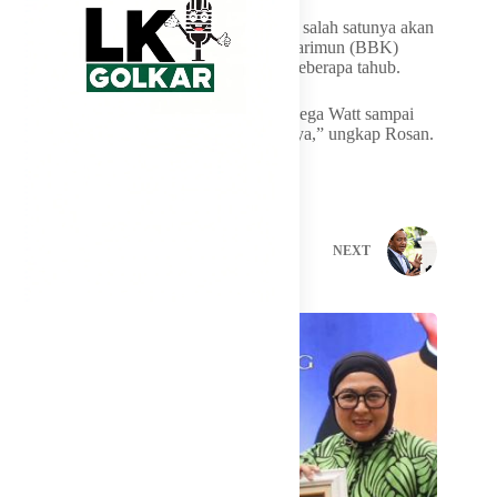
Rosan menjabarkan, pembangkit listriknya salah satunya akan
dibangun di wilayah Batam, Bintan dan Karimun (BBK)
dengan total 3,4 Giga Watt (GW) selama beberapa tahub.
“Tapi pembangunan pertama antara 600 Mega Watt sampai
1,2 Giga Watt. Ini tapi sifatnya renewable ya,” ungkap Rosan.
PREVIOUS
NEXT
Related Posts