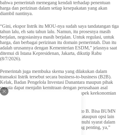
bahwa pemerintah memegang kendali terhadap penentuan
harga dan perizinan dalam setiap kesepakatan yang akan
diambil nantinya.
“Gini, ekspor listrik itu MOU-nya sudah saya tandatangan tiga
tahun lalu, eh satu tahun lalu. Namun, itu prosesnya masih
berjalan, negosiasinya masih berjalan. Untuk regulasi, untuk
harga, dan berbagai perizinan itu domain pemerintah. Dan itu
adalah urusannya dengan Kementerian ESDM,” jelasnya saat
ditemui di Istana Kepresidenan, Jakarta, dikutip Rabu
(8/7/2026).
Pemerintah juga membuka skema yang dilakukan dalam
transaksi listrik tersebut secara business-to-business (B2B).
Kelak, Badan Pengelola Investasi Danantara maupun pihak
swasta dapat menjalin kemitraan dengan perusahaan asal
Singapura asalkan tetap mengedepankan aspek keekonomian
yang kompetitif bagi Indonesia.
“Namun pada implementasinya, itu kan B to B. Bisa BUMN
Danantara dengan BUMN-nya Singapura, ataupun opsi lain
swasta dengan swasta. Yang penting memenuhi syarat dalam
aturan dan saling menguntungkan. Itu paling penting, ya,”
kata Bahlil.