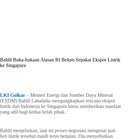
By
Shintia
On
Juli 9, 2026
In
Golkar Update
Bahlil Buka-bukaan Alasan RI Belum Sepakat Ekspor Listrik
ke Singapura
In
Golkar Update
Read Time
2 mins
LKI Golkar
– Menteri Energi dan Sumber Daya Mineral
(ESDM) Bahlil Lahadalia mengungkapkan rencana ekspor
listrik dari Indonesia ke Singapura harus memberikan manfaat
yang adil bagi kedua belah pihak.
Bahlil menjelaskan, saat ini proses negosiasi mengenai jual-
beli listrik tersebut masih terus berjalan. Dia menyebutkan