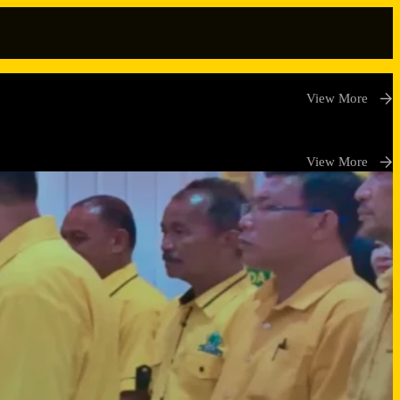
View More
View More