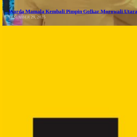
Warda Mamala Kembali Pimpin Golkar Morowali Utara
DESEMBER 29, 2025