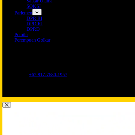
Satkar Ulama
SOKSI
Parlemen
DPR RI
DPD RI
DPRD
Pemilu
Perempuan Golkar
Opening hours
9AM - 5PM
Address:
Jl. Anggrek Neli Murni No.11A, RT.16/RW.1, Kemang
Phone:
+62 817-7680-1957
Mobile:
+62 817-7680-1957
Email:
Lkidppgolkar@gmail.com