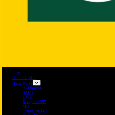
DPP
Golkar Update
Hasta Karya
Al-Hidayah
AMPI
HWK
Kosgoro 1957
MDI
Ormas MKGR