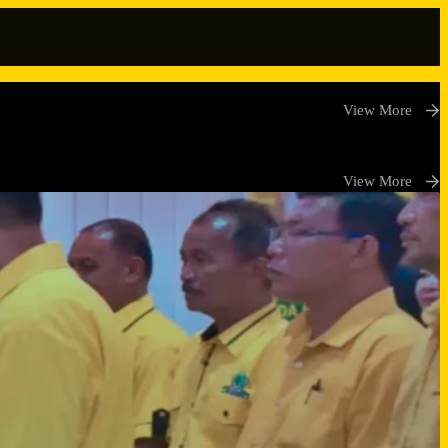
View More
View More