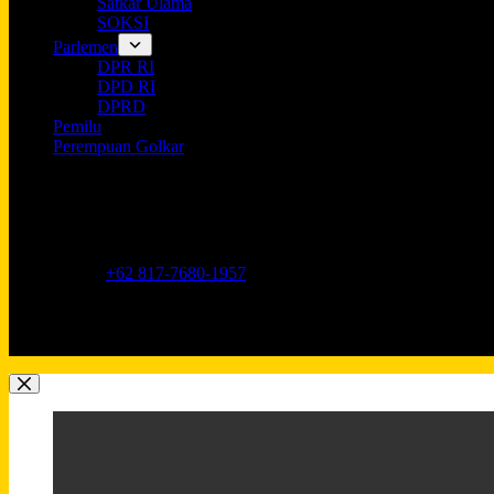
Satkar Ulama
SOKSI
Parlemen
DPR RI
DPD RI
DPRD
Pemilu
Perempuan Golkar
Opening hours
9AM - 5PM
Address:
Jl. Anggrek Neli Murni No.11A, RT.16/RW.1, Kemang
Phone:
+62 817-7680-1957
Mobile:
+62 817-7680-1957
Email:
Lkidppgolkar@gmail.com