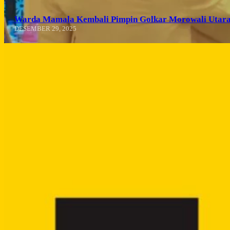
Warda Mamala Kembali Pimpin Golkar Morowali Utara
DESEMBER 29, 2025