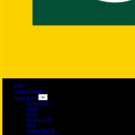
DPP
Golkar Update
Hasta Karya
Al-Hidayah
AMPI
HWK
Kosgoro 1957
MDI
Ormas MKGR