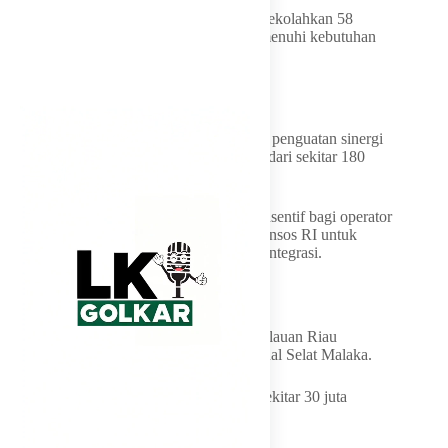
Saat ini, Pemprov Kepri juga tengah menyekolahkan 58
dokter spesialis dan subspesialis guna memenuhi kebutuhan
tenaga medis di seluruh kabupaten/kota.
Penguatan Data Desa
Dalam pertemuan itu juga dibahas rencana penguatan sinergi
data desa melalui pertemuan operator data dari sekitar 180
desa di Kepri.
Pemprov Kepri mengusulkan pemberian insentif bagi operator
desa serta pendampingan teknis dari Kemensos RI untuk
meningkatkan kualitas data sosial yang terintegrasi.
Kepri Siap Jadi Percontohan
Gubernur Ansar menegaskan bahwa Kepulauan Riau
memiliki posisi strategis di jalur internasional Selat Malaka.
Ia menyebutkan, wilayah tersebut dilalui sekitar 30 juta
kontainer setiap tahun.