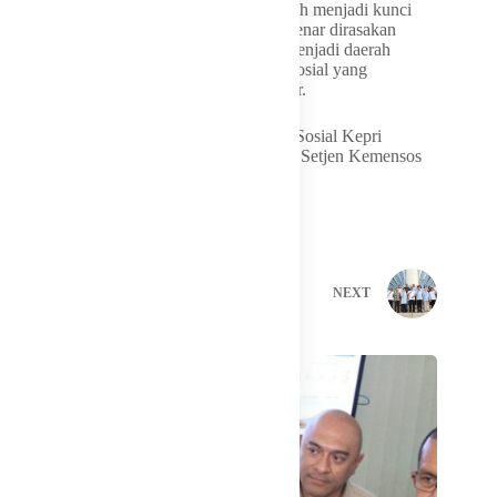
“Sinergi antara pemerintah pusat dan daerah menjadi kunci
dalam memastikan setiap program benar-benar dirasakan
manfaatnya oleh masyarakat. Kepri siap menjadi daerah
percontohan dalam penguatan pelayanan sosial yang
terintegrasi dan berkelanjutan,” tegas Ansar.
Pertemuan ini turut dihadiri Kepala Dinas Sosial Kepri
Mahadi Rahman serta Kepala Biro Umum Setjen Kemensos
RI Salahuddin Yahya.
PREVIOUS
NEXT
Related Posts