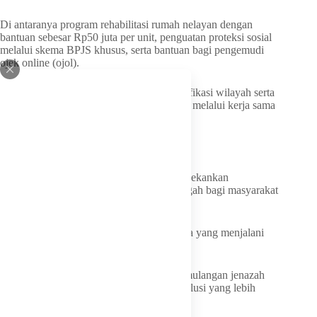
Di antaranya program rehabilitasi rumah nelayan dengan
bantuan sebesar Rp50 juta per unit, penguatan proteksi sosial
melalui skema BPJS khusus, serta bantuan bagi pengemudi
ojek online (ojol).
Pemerintah juga akan mempercepat elektrifikasi wilayah serta
melanjutkan program permodalan UMKM melalui kerja sama
dengan BRK Syariah.
Layanan Kesehatan Jadi Sorotan
Di bidang kesehatan, Gubernur Ansar menekankan
pentingnya penguatan fasilitas rumah singgah bagi masyarakat
Kepri di Jakarta dan Batam.
Fasilitas tersebut diperuntukkan bagi warga yang menjalani
pengobatan rujukan.
Selain itu, ia juga menyoroti persoalan pemulangan jenazah
warga Kepri dari Jakarta agar mendapat solusi yang lebih
efektif.