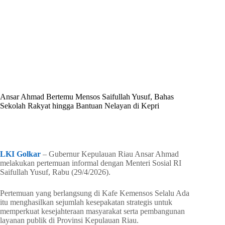
By
Shintia
On
April 30, 2026
In
Golkar Update
Ansar Ahmad Bertemu Mensos Saifullah Yusuf, Bahas
Sekolah Rakyat hingga Bantuan Nelayan di Kepri
In
Golkar Update
Read Time
2 mins
LKI Golkar
– Gubernur Kepulauan Riau Ansar Ahmad
melakukan pertemuan informal dengan Menteri Sosial RI
Saifullah Yusuf, Rabu (29/4/2026).
Pertemuan yang berlangsung di Kafe Kemensos Selalu Ada
itu menghasilkan sejumlah kesepakatan strategis untuk
memperkuat kesejahteraan masyarakat serta pembangunan
layanan publik di Provinsi Kepulauan Riau.