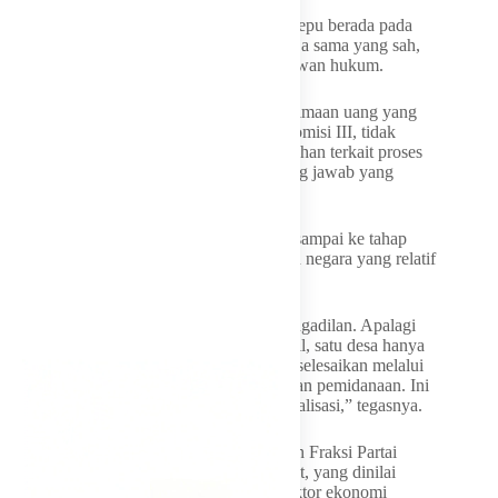
Soedeson menambahkan bahwa Amsal Sitepu berada pada
posisi penerima dalam suatu perjanjian kerja sama yang sah,
sehingga dinilai tidak memiliki unsur melawan hukum.
“Pak Amsal Sitepu berada pada fase penerimaan uang yang
didasari perjanjian kerja sama. Menurut Komisi III, tidak
terdapat unsur melawan hukum. Permasalahan terkait proses
keluarnya uang bukan merupakan tanggung jawab yang
bersangkutan,” jelasnya.
Menurutnya, perkara ini seharusnya tidak sampai ke tahap
persidangan, terlebih dengan nilai kerugian negara yang relatif
kecil.
“Kasus ini seharusnya tidak dibawa ke pengadilan. Apalagi
nilai kerugian keuangan negara sangat kecil, satu desa hanya
sekitar 50 juta. Hal ini seharusnya dapat diselesaikan melalui
mekanisme restorative justice, bukan dengan pemidanaan. Ini
yang kami nilai sebagai bentuk overkriminalisasi,” tegasnya.
Soedeson juga menyampaikan kekecewaan Fraksi Partai
Golkar terhadap penanganan kasus tersebut, yang dinilai
berpotensi menghambat perkembangan sektor ekonomi