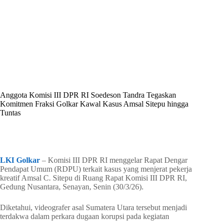
By
Shintia
On
April 2, 2026
In
Golkar Update
Anggota Komisi III DPR RI Soedeson Tandra Tegaskan
Komitmen Fraksi Golkar Kawal Kasus Amsal Sitepu hingga
Tuntas
In
Golkar Update
Read Time
2 mins
LKI Golkar
– Komisi III DPR RI menggelar Rapat Dengar
Pendapat Umum (RDPU) terkait kasus yang menjerat pekerja
kreatif Amsal C. Sitepu di Ruang Rapat Komisi III DPR RI,
Gedung Nusantara, Senayan, Senin (30/3/26).
Diketahui, videografer asal Sumatera Utara tersebut menjadi
terdakwa dalam perkara dugaan korupsi pada kegiatan