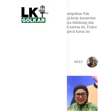
kreatif.
“Kami dari Fraksi Golkar, sebagaimana disampaikan Pak
Rikwanto, terus terang sangat kecewa. Kerja-kerja kreativitas
anak muda dalam ekonomi kreatif seharusnya didukung dan
didorong, bukan justru dikriminalisasi. Oleh karena itu, Fraksi
Golkar khususnya di Komisi III akan mengawal kasus ini
sampai tuntas,” pungkasnya.
PREVIOUS
NEXT
Related Posts