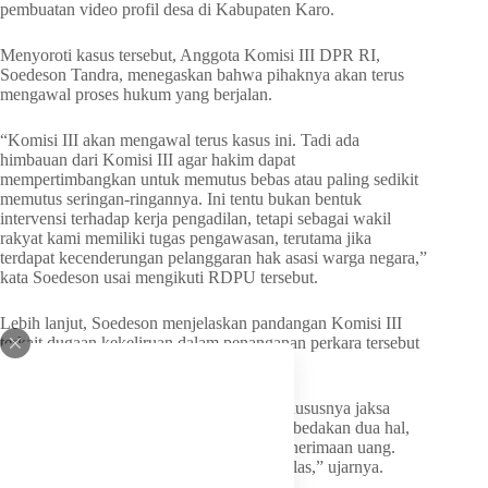
pembuatan video profil desa di Kabupaten Karo.
Menyoroti kasus tersebut, Anggota Komisi III DPR RI,
Soedeson Tandra, menegaskan bahwa pihaknya akan terus
mengawal proses hukum yang berjalan.
“Komisi III akan mengawal terus kasus ini. Tadi ada
himbauan dari Komisi III agar hakim dapat
mempertimbangkan untuk memutus bebas atau paling sedikit
memutus seringan-ringannya. Ini tentu bukan bentuk
intervensi terhadap kerja pengadilan, tetapi sebagai wakil
rakyat kami memiliki tugas pengawasan, terutama jika
terdapat kecenderungan pelanggaran hak asasi warga negara,”
kata Soedeson usai mengikuti RDPU tersebut.
Lebih lanjut, Soedeson menjelaskan pandangan Komisi III
terkait dugaan kekeliruan dalam penanganan perkara tersebut
oleh aparat penegak hukum.
“Menurut kami, aparat penegak hukum, khususnya jaksa
sebagai penyidik dan penuntut, gagal membedakan dua hal,
yaitu proses keluarnya uang dan proses penerimaan uang.
Keduanya seharusnya dipisahkan secara jelas,” ujarnya.