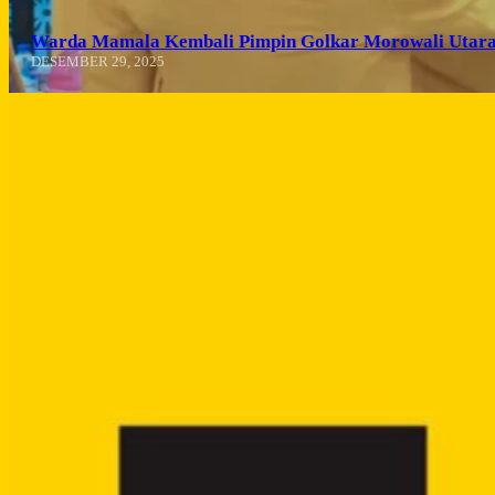
Warda Mamala Kembali Pimpin Golkar Morowali Utara
DESEMBER 29, 2025