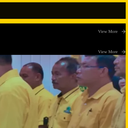
View More
View More