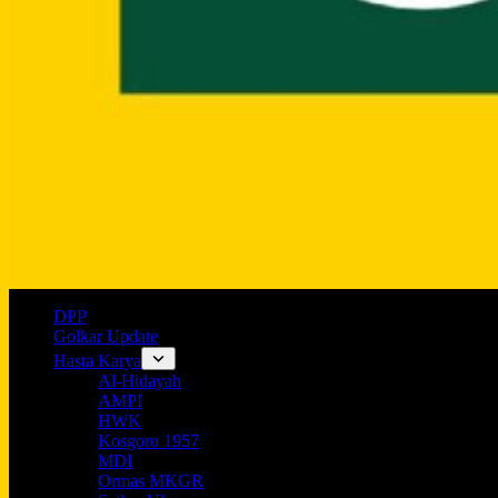
DPP
Golkar Update
Hasta Karya
Al-Hidayah
AMPI
HWK
Kosgoro 1957
MDI
Ormas MKGR