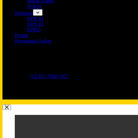
Satkar Ulama
SOKSI
Parlemen
DPR RI
DPD RI
DPRD
Pemilu
Perempuan Golkar
Opening hours
9AM - 5PM
Address:
Jl. Anggrek Neli Murni No.11A, RT.16/RW.1, Kemang
Phone:
+62 817-7680-1957
Mobile:
+62 817-7680-1957
Email:
Lkidppgolkar@gmail.com