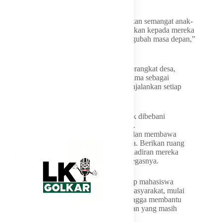
lebih dekat.
“Saya ingin kehadiran kalian membangkitkan semangat anak-
anak Barru untuk berani bermimpi. Tunjukkan kepada mereka
bahwa pendidikan adalah jalan untuk mengubah masa depan,”
pesannya.
Kepada seluruh camat, kepala desa, dan perangkat desa,
Bupati meminta agar para mahasiswa diterima sebagai
keluarga sendiri serta difasilitasi dalam menjalankan setiap
program pengabdian.
Ia juga mengingatkan agar mahasiswa tidak dibebani
pekerjaan yang berada di luar tujuan KKN.
“Mereka datang untuk belajar, mengabdi, dan membawa
inovasi, bukan untuk dijadikan tenaga kerja. Berikan ruang
kepada mereka untuk berkarya, karena kehadiran mereka
adalah investasi pengetahuan bagi desa,” tegasnya.
Dalam bidang kesehatan, Andi Ina berharap mahasiswa
mampu menjadi pelopor edukasi kepada masyarakat, mulai
dari membangun kesadaran hidup sehat hingga membantu
menyelesaikan berbagai persoalan kesehatan yang masih
dihadapi desa-desa di Barru.