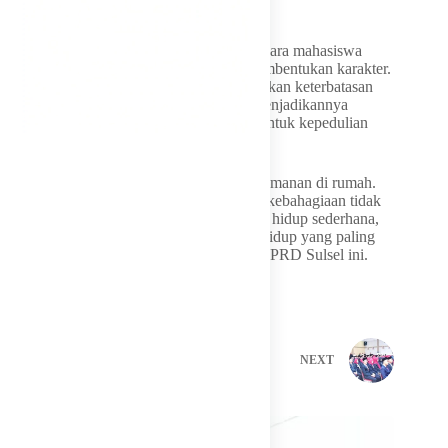
Tak hanya itu, Bupati juga berpesan agar para mahasiswa
menjadikan masa KKN sebagai proses pembentukan karakter.
Ia mengajak mereka untuk tidak mengeluhkan keterbatasan
fasilitas di lokasi penugasan, melainkan menjadikannya
sebagai pelajaran hidup yang akan membentuk kepedulian
dan rasa syukur.
“Mungkin ada yang terbiasa dengan kenyamanan di rumah.
Namun di desa kalian akan belajar bahwa kebahagiaan tidak
selalu diukur dari fasilitas. Masyarakat kita hidup sederhana,
tetapi penuh rasa syukur. Itulah pelajaran hidup yang paling
berharga dari KKN,” ujar mantan Ketua DPRD Sulsel ini.
PREVIOUS
NEXT
Related Posts