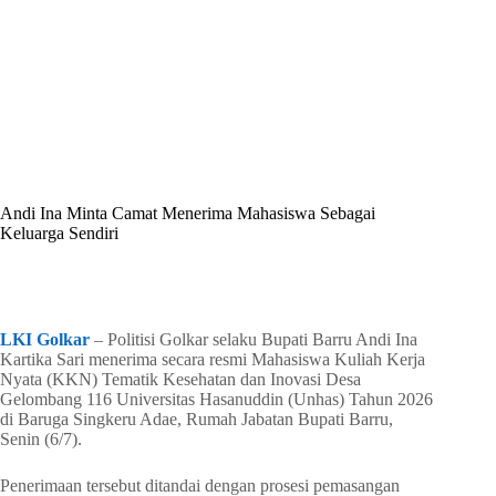
By
Shintia
On
Juli 9, 2026
In
Golkar Update
Andi Ina Minta Camat Menerima Mahasiswa Sebagai
Keluarga Sendiri
In
Golkar Update
Read Time
3 mins
LKI Golkar
– Politisi Golkar selaku Bupati Barru Andi Ina
Kartika Sari menerima secara resmi Mahasiswa Kuliah Kerja
Nyata (KKN) Tematik Kesehatan dan Inovasi Desa
Gelombang 116 Universitas Hasanuddin (Unhas) Tahun 2026
di Baruga Singkeru Adae, Rumah Jabatan Bupati Barru,
Senin (6/7).
Penerimaan tersebut ditandai dengan prosesi pemasangan