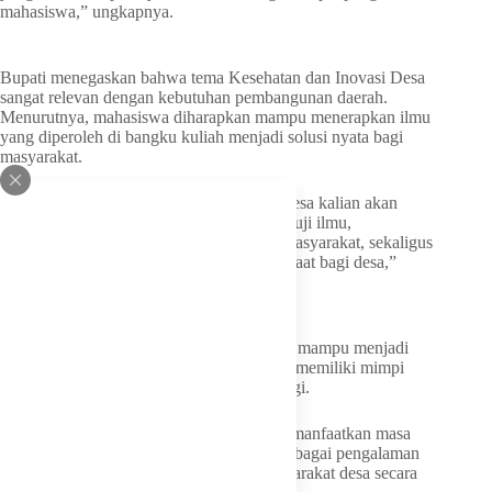
mahasiswa,” ungkapnya.
Bupati menegaskan bahwa tema Kesehatan dan Inovasi Desa
sangat relevan dengan kebutuhan pembangunan daerah.
Menurutnya, mahasiswa diharapkan mampu menerapkan ilmu
yang diperoleh di bangku kuliah menjadi solusi nyata bagi
masyarakat.
“Di kampus kalian belajar teori, tetapi di desa kalian akan
belajar kehidupan. Di sanalah kalian menguji ilmu,
membangun empati, beradaptasi dengan masyarakat, sekaligus
menghadirkan inovasi yang memberi manfaat bagi desa,”
tuturnya
Lebih dari itu, ia berharap para mahasiswa mampu menjadi
sumber inspirasi bagi anak-anak desa agar memiliki mimpi
melanjutkan pendidikan ke perguruan tinggi.
Bupati juga mengajak para mahasiswa memanfaatkan masa
pengabdian selama kurang lebih 40 hari sebagai pengalaman
berharga untuk mengenal kehidupan masyarakat desa secara