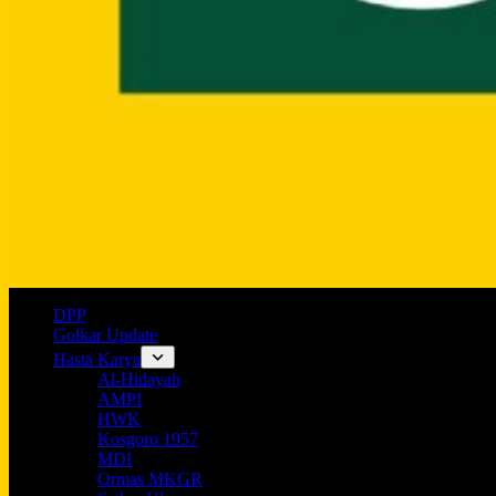
DPP
Golkar Update
Hasta Karya
Al-Hidayah
AMPI
HWK
Kosgoro 1957
MDI
Ormas MKGR