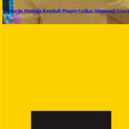
Warda Mamala Kembali Pimpin Golkar Morowali Utara
DESEMBER 29, 2025