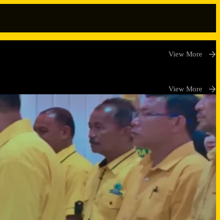
View More
View More