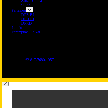
Satkar Ulama
SOKSI
Parlemen
DPR RI
DPD RI
DPRD
Pemilu
Perempuan Golkar
Opening hours
9AM - 5PM
Address:
Jl. Anggrek Neli Murni No.11A, RT.16/RW.1, Kemang
Phone:
+62 817-7680-1957
Mobile:
+62 817-7680-1957
Email:
Lkidppgolkar@gmail.com