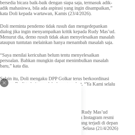
bersedia bicara baik-baik dengan siapa saja, termasuk adik-
adik mahasiswa, bila ada aspirasi yang ingin disampaikan,”
kata Doli kepada wartawan, Kamis (23/4/2026).
Doli meminta pendemo tidak rusuh dan mengedepankan
dialog jika ingin menyampaikan kritik kepada Rudy Mas’ud.
Menurut dia, demo rusuh tidak akan menyelesaikan masalah
ataupun tuntutan melainkan hanya menambah masalah saja.
“Saya menilai kericuhan belum tentu menyelesaikan
persoalan. Bahkan mungkin dapat menimbulkan masalah
baru,” kata dia.
Selain itu, Doli mengaku DPP Golkar terus berkoordinasi
dengan Rudi terkait masalah demo tersebut. “Ya Kami selalu
berkoordinasi terus,” pungkasnya.
Rudy Mas’ud Jawab Kritik Pendemo
Sebelumnya, Gubernur Kalimantan Timur Rudy Mas’ud
muncul lewat video yang diunggah di akun Instagram resmi
Pemprov Kaltim. Dia menanggapi demo yang terjadi di depan
kantornya sejak hingga jelang magrib pada Selasa (21/4/2026)
kemarin.