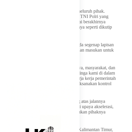
“Kami mengucapkan terima kasih kepada seluruh pihak.
Adik-adik mahasiswa, lapisan masyarakat, TNI Polri yang
menjaga, keamanan situasi kondusif, sampai berakhirnya
penyampaian aspirasi di Bumi Etan,” katanya seperti dikutip
Liputan6.com
Dia juga menyampaikan terima kasih kepada segenap lapisan
masyarakat yang terus memberikan saran dan masukan untuk
Pemprov Kaltim terutama dirinya.
“Kami sangat berharap adik-adik mahasiswa, masyarakat, dan
seluruh lapisan bisa selalu menjadi mata telinga kami di dalam
melaksanakan perbaikan dan evaluasi kinerja kerja pemerintah
Provinsi Kalimantan Timur. Di dalam melaksanakan kontrol
sosial serta evaluasi menyeluruh,” katanya.
Rudy memastikan setiap kritik yang datang atas jalannya
pemerintahan sangatlah berarti. Dia berjanji upaya akselerasi,
koordinasi dan kolaborasi akan terus dilakukan pihaknya
sebagai upaya perbaikan kinerja.
“Pastinya di tangan kalianlah masa depan Kalimantan Timur,