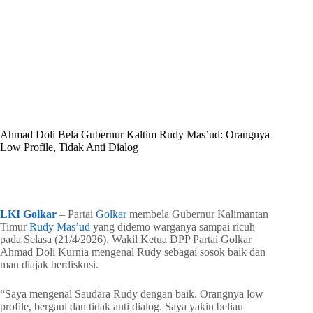
By
Shintia
On
April 23, 2026
In
Golkar Update
Ahmad Doli Bela Gubernur Kaltim Rudy Mas’ud: Orangnya
Low Profile, Tidak Anti Dialog
In
Golkar Update
Read Time
2 mins
LKI Golkar
– Partai
Golkar
membela Gubernur Kalimantan
Timur
Rudy Mas’ud
yang didemo warganya sampai ricuh
pada Selasa (21/4/2026). Wakil Ketua DPP Partai Golkar
Ahmad Doli Kurnia mengenal Rudy sebagai sosok baik dan
mau diajak berdiskusi.
“Saya mengenal Saudara Rudy dengan baik. Orangnya low
profile, bergaul dan tidak anti dialog. Saya yakin beliau