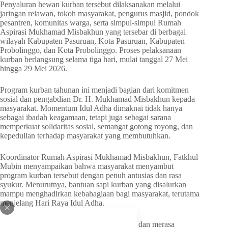
Penyaluran hewan kurban tersebut dilaksanakan melalui
jaringan relawan, tokoh masyarakat, pengurus masjid, pondok
pesantren, komunitas warga, serta simpul-simpul Rumah
Aspirasi Mukhamad Misbakhun yang tersebar di berbagai
wilayah Kabupaten Pasuruan, Kota Pasuruan, Kabupaten
Probolinggo, dan Kota Probolinggo. Proses pelaksanaan
kurban berlangsung selama tiga hari, mulai tanggal 27 Mei
hingga 29 Mei 2026.
Program kurban tahunan ini menjadi bagian dari komitmen
sosial dan pengabdian Dr. H. Mukhamad Misbakhun kepada
masyarakat. Momentum Idul Adha dimaknai tidak hanya
sebagai ibadah keagamaan, tetapi juga sebagai sarana
memperkuat solidaritas sosial, semangat gotong royong, dan
kepedulian terhadap masyarakat yang membutuhkan.
Koordinator Rumah Aspirasi Mukhamad Misbakhun, Fatkhul
Mubin menyampaikan bahwa masyarakat menyambut
program kurban tersebut dengan penuh antusias dan rasa
syukur. Menurutnya, bantuan sapi kurban yang disalurkan
mampu menghadirkan kebahagiaan bagi masyarakat, terutama
menjelang Hari Raya Idul Adha.
“Alhamdulillah, masyarakat sangat senang dan merasa