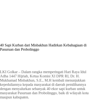
By
Shintia
On
Juni 1, 2026
In
Golkar Update
40 Sapi Kurban dari Misbakhun Hadirkan Kebahagiaan di
Pasuruan dan Probolinggo
In
Golkar Update
Read Time
2 mins
LKI Golkar – Dalam rangka memperingati Hari Raya Idul
Adha 1447 Hijriah, Ketua Komisi XI DPR RI, Dr. H.
Mukhamad Misbakhun, S.E., M.H kembali menunjukkan
kepeduliannya kepada masyarakat di daerah pemilihannya
dengan menyalurkan sebanyak 40 ekor sapi kurban untuk
masyarakat Pasuruan dan Probolinggo, baik di wilayah kota
maupun kabupaten.