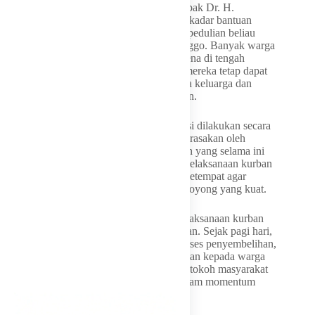
diperhatikan. Bantuan sapi kurban dari Bapak Dr. H.
Mukhamad Misbakhun ini bukan hanya sekadar bantuan
hewan kurban, tetapi juga bentuk nyata kepedulian beliau
kepada masyarakat Pasuruan dan Probolinggo. Banyak warga
yang menyampaikan rasa terima kasih karena di tengah
kondisi ekonomi yang masih menantang, mereka tetap dapat
merasakan kebahagiaan Idul Adha bersama keluarga dan
lingkungan sekitarnya,” ujar Fatkhul Mubin.
Ia juga menjelaskan bahwa proses distribusi dilakukan secara
merata agar manfaat kurban benar-benar dirasakan oleh
masyarakat luas, termasuk wilayah-wilayah yang selama ini
membutuhkan perhatian lebih. Selain itu, pelaksanaan kurban
dilakukan dengan melibatkan masyarakat setempat agar
tercipta suasana kebersamaan dan gotong royong yang kuat.
Di berbagai lokasi penyaluran, suasana pelaksanaan kurban
berlangsung hangat dan penuh kekeluargaan. Sejak pagi hari,
masyarakat tampak antusias membantu proses penyembelihan,
pengemasan, hingga distribusi daging kurban kepada warga
sekitar. Anak-anak, para orang tua, hingga tokoh masyarakat
turut hadir dan merasakan kebahagiaan dalam momentum
tersebut.