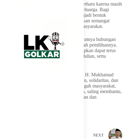
Sejumlah warga mengaku bersyukur dan terharu karena masih
dapat menikmati daging kurban bersama keluarga. Bagi
sebagian masyarakat, bantuan tersebut menjadi bentuk
perhatian yang sangat berarti dan memberikan semangat
kebersamaan di tengah kehidupan sosial masyarakat.
Kegiatan kurban ini juga menjadi simbol eratnya hubungan
antara wakil rakyat dan masyarakat di daerah pemilihannya.
Kehadiran program sosial seperti ini diharapkan dapat terus
memperkuat nilai-nilai kemanusiaan, kepedulian, serta
semangat berbagi antar sesama.
Melalui momentum Idul Adha 1447 H, Dr. H. Mukhamad
Misbakhun berharap semangat pengorbanan, solidaritas, dan
kepedulian sosial dapat terus tumbuh di tengah masyarakat,
sehingga tercipta kehidupan yang harmonis, saling membantu,
dan penuh kebersamaan di wilayah Pasuruan dan
Probolinggo.
PREVIOUS
NEXT