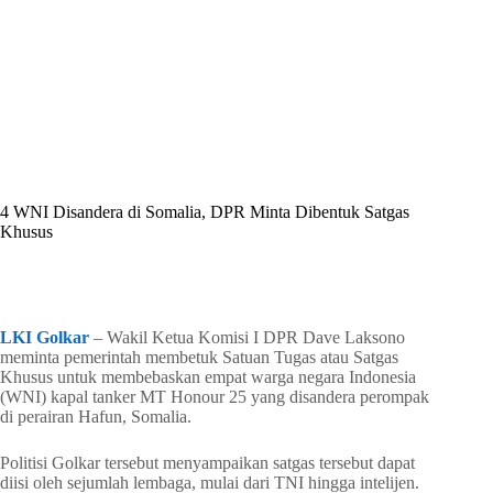
By
Shintia
On
April 30, 2026
In
Golkar Update
4 WNI Disandera di Somalia, DPR Minta Dibentuk Satgas
Khusus
In
Golkar Update
Read Time
1 min
LKI Golkar
– Wakil Ketua Komisi I DPR Dave Laksono
meminta pemerintah membetuk Satuan Tugas atau Satgas
Khusus untuk membebaskan empat warga negara Indonesia
(WNI) kapal tanker MT Honour 25 yang disandera perompak
di perairan Hafun, Somalia.
Politisi Golkar tersebut menyampaikan satgas tersebut dapat
diisi oleh sejumlah lembaga, mulai dari TNI hingga intelijen.