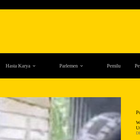
Hasta Karya
Parlemen
Pemilu
Pe
P
W
U
D