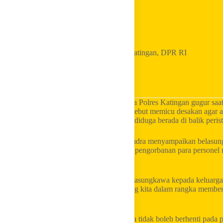
Home
Golkar Update
3 Polisi Gugur saat Gerebek Narkoba di Katingan, DPR RI
Golkar Desak Pengusutan Tanpa Ampun
LKI Golkar
– Tiga personel Satresnarkoba Polres Katingan gugur saa
Katingan, Kalimantan Tengah. Insiden tersebut memicu desakan agar a
juga mengungkap jaringan narkotika yang diduga berada di balik perist
Anggota Komisi III DPR RI Soedeson Tandra menyampaikan belasungk
bertugas dalam operasi tersebut. Ia menilai pengorbanan para person
menghadapi ancaman serius di lapangan.
“Kami sangat berduka cita dan turut berbelasungkawa kepada keluarg
musibah yang dialami oleh pejuang-pejuang kita dalam rangka membe
dikutip pada Rabu (8/7/2026).
Soedeson menegaskan penanganan perkara tidak boleh berhenti pada pa