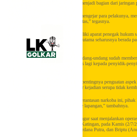
aparat harus menelusuri aktor-aktor yang menjadi bagian dari jaringan 
“Kami meminta kepada kepolisian untuk mengejar para pelakunya, 
semua mafia-mafia narkotika itu secara tuntas,” tegasnya.
Ia juga menilai kerangka hukum yang dimiliki aparat penegak hukum s
pemberantasan narkoba. Karena itu, fokus utama seharusnya berada pad
personel.
“Regulasi itu sebenarnya sudah cukup. Undang-undang sudah membe
hukum, khususnya kepolisian, lebih khusus lagi kepada penyidik-penyi
Fraksi Partai Golkar itu.
Meski demikian, Soedeson mengingatkan pentingnya penguatan aspek 
mitigasi risiko harus terus ditingkatkan agar kejadian serupa tidak kemb
“Tentu kami berpesan agar di dalam pemberantasan narkoba ini, pihak k
keselamatan dari aparat yang akan turun ke lapangan,” tambahnya.
Diketahui, tiga anggota Polres Katingan gugur saat menjalankan ope
Kecamatan Katingan Tengah, Kabupaten Katingan, pada Kamis (2/7/202
Sumariyanto, Aiptu (Anumerta) Yudhie Perdana Putra, dan Briptu (A