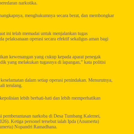
peredaran narkotika.
menangkapnya, menghukumnya secara berat, dan membongkar
aat ini telah memadai untuk menjalankan tugas
a pelaksanaan operasi secara efektif sekaligus aman bagi
rikan kewenangan yang cukup kepada aparat penegak
dik yang melakukan tugasnya di lapangan,” kata politisi
keselamatan dalam setiap operasi penindakan. Menurutnya,
ali terulang.
epolisian lebih berhati-hati dan lebih memperhatikan
rasi pemberantasan narkoba di Desa Tumbang Kalemei,
6). Ketiga personel tersebut ialah Ipda (Anumerta)
numerta) Nopandri Ramadhana.