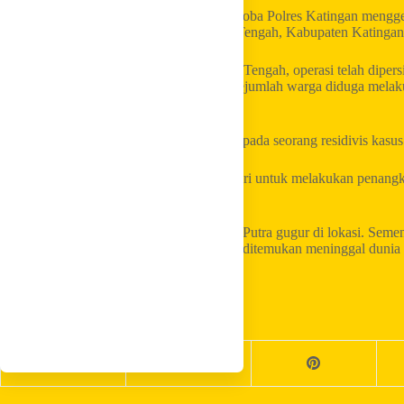
Peristiwa itu bermula ketika tim Satresnarkoba Polres Katingan mengg
Tumbang Kalemei, Kecamatan Katingan Tengah, Kabupaten Katingan,
Berdasarkan penjelasan Polda Kalimantan Tengah, operasi telah dipersi
setelah keluarga terduga pelaku bersama sejumlah warga diduga mela
petugas.
Hasil penyelidikan kemudian mengarah kepada seorang residivis kasus 
Tim bergerak ke lokasi pada Kamis dini hari untuk melakukan penang
sejumlah orang bersenjata tajam.
Dalam kejadian itu, Aiptu Yudhie Perdana Putra gugur di lokasi. Se
yang sempat dinyatakan hilang, kemudian ditemukan meninggal dunia di 
Share your love