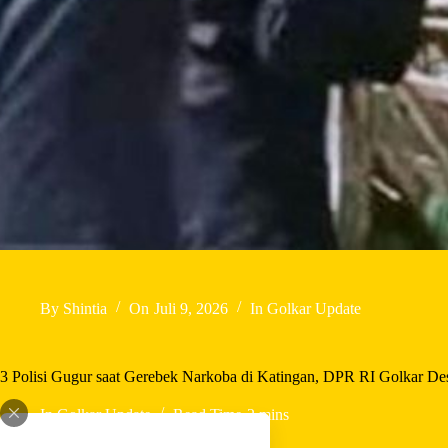
By
Shintia
On
Juli 9, 2026
In
Golkar Update
3 Polisi Gugur saat Gerebek Narkoba di Katingan, DPR RI Golkar 
In
Golkar Update
Read Time
2 mins