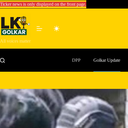
Skip
Ticker news is only displayed on the front page.
to
content
All voices matter
DPP
Golkar Update