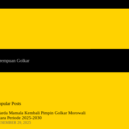
rempuan Golkar
opular Posts
arda Mamala Kembali Pimpin Golkar Morowali
tara Periode 2025-2030
ESEMBER 29, 2025